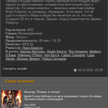
Офицер государственной службы пробации Кэти Мэдден ведет
надзор за преступниками, который получили второй шанс в
обществе. Ее новая клиентка — печально известная убийца
Мэри Лэйдлоу по прозвищу «Кровавая». Кэти верит, что ей
удастся вернуть Мэри в общество несмотря на то, что она
отсидела 20 лет в тюрьме. Однако, когда в окрестностях фермы
Лэйдлоу...
Год выпуска:
2022
Страна:
Великобритания
Жанр:
Ужасы / .
Продолжительность:
85 мин. / 01:25
Качество:
WEB-DL
Режиссер:
Линн Дэвисон
В ролях:
Дирдри Маллинз
,
Дербл Кротти
,
Пол Кеннеди
,
Шеймус
О'Хара
,
Найджел О'Нилл
,
Иэн Битти
,
Cailum Carragher
,
Сара
Дилан
,
Джонни Эверетт
,
Ройшн Галлахер
19-11-2024, 03:28
Скоро на киного
Аватар: Пламя и пепел
Джейк Салли Нейтири и их дети переживают смерть Нетейама
Противостояние с корпорацией...
Год: 2025
Страна: США