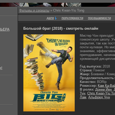
Фильмы и сериалы
» Chris Kwan-Yiu Tong
дате
популярности
посещаемости
Большой брат (2018) - смотреть онлайн
МЬЕРА
Мистер Чэн приходит 
гонконгскую школу. У
закрытия, так как пос
почти нулевая. Но м
знаниями, эффективн
преподавания, начина
хромающей дисциплино
Год выпуска:
2018
д!
Страна:
Гонконг
Жанр:
Боевики / Комед
Продолжительность:
Качество:
BDRip
Режиссер:
Кам Ка-Ва
В ролях:
Донни Йен
,
Тун
,
Chris Kwan-Yiu T
Лам
,
Альфред Чун