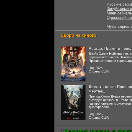
Русские сери
Зарубежные 
Мини сериал
Односерийны
Мультсериал
Скоро на киного
Аватар: Пламя и пепе
Джейк Салли Нейтири и их д
переживают смерть Нетейа
Противостояние с корпораци
Год: 2025
Страна: США
Достать ножи: Просни
мертвец
Преподобного Джада перево
в старую церковь в штате 
где проповедует монсеньор
Джефферсон...
Год: 2025
Страна: США
Обновления сериалов на киного