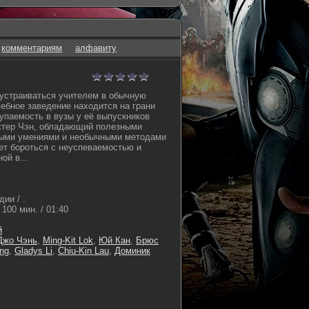
комментариям
алфавиту
устраиваться учителем в обычную
чебное заведение находится на грани
тупаемость в вузы у её выпускников
истер Чэн, обладающий полезными
ыми умениями и необычными методами
ет бороться с неуспеваемостью и
й в...
ии / .
100 мин. / 01:40
й
Джо Чэнь
,
Ming-Kit Lok
,
Юй Кан
,
Брюс
ong
,
Gladys Li
,
Chiu-Kin Lau
,
Доминик