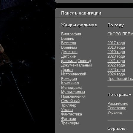
Панель навигации
Жанры фильмов
По году
Биография
СКОРО ПРЕ
Боевик
Вестерн
2017 года
Военный
2018 года
Детектив
2019 года
Детские
2020 года
фильмы(Сказки)
2021 года
Документальный
2022 года
Драма
2023 года
Исторический
2024 года
Комедия
Про Новый Го
Криминал
Мелодрама
Мультфильм
По странам
Приключения
Семейный
Российские
Триллер
Советские
Ужасы
Украина
Фантастика
Фэнтези
Трейлеры
Сериалы