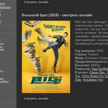
алы
сериалы
ы
е
Большой брат (2018) - смотреть онлайн
ы
Мистер Чэн приходит 
гонконгскую школу. У
закрытия, так как пос
почти нулевая. Но м
знаниями, эффективн
л
преподавания, начина
хромающей дисциплино
ети
ма
ей...
Год выпуска:
2018
Страна:
Гонконг
Жанр:
Боевики / Комед
Продолжительность:
Качество:
BDRip
Режиссер:
Кам Ка-Ва
сь,
В ролях:
Донни Йен
,
Тун
,
Chris Kwan-Yiu T
дят
Лам
,
Альфред Чун
НьюЙорк