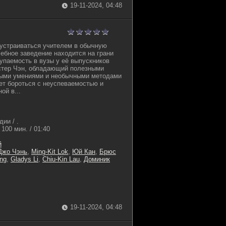
19-11-2024, 04:48
устраиваться учителем в обычную
чебное заведение находится на грани
тупаемость в вузы у её выпускников
истер Чэн, обладающий полезными
ыми умениями и необычными методами
ет бороться с неуспеваемостью и
й в...
ии / .
100 мин. / 01:40
й
Джо Чэнь
,
Ming-Kit Lok
,
Юй Кан
,
Брюс
ong
,
Gladys Li
,
Chiu-Kin Lau
,
Доминик
19-11-2024, 04:48