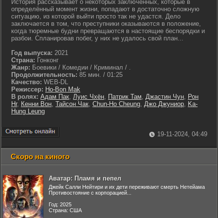
История рассказывает о некоторых заключённых, которые в
определённый момент жизни, попадают в достаточно сложную
ситуацию, из которой выйти просто так не удастся. Дело
заключается в том, что преступники оказываются в положение,
когда тюремные будни превращаются в настоящие беспорядки и
разбои. Спланировав побег, у них не удалось свой план...
Год выпуска:
2021
Страна:
Гонконг
Жанр:
Боевики / Комедии / Криминал / .
Продолжительность:
85 мин. / 01:25
Качество:
WEB-DL
Режиссер:
Ho-Bon Mak
В ролях:
Адам Пак
,
Луис Чхён
,
Патрик Там
,
Джастин Чун
,
Рон
Нг
,
Кенни Вон
,
Тайсон Чак
,
Chun-Ho Cheung
,
Джо Джуниор
,
Ka-
Hung Leung
19-11-2024, 04:49
Скоро на киного
Аватар: Пламя и пепел
Джейк Салли Нейтири и их дети переживают смерть Нетейама
Противостояние с корпорацией...
Год: 2025
Страна: США