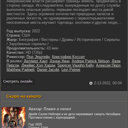
Американские власти расширяют границы земель, продвигаясь в
сторону запада. Исследователи, вынужденные по долгу службы
выполнять опасные работы, первыми посещают места дикой
местности. Здесь огромное количество природных запасов и
различных богатств, но одновременно с первооткрывателями
неосвоенные места изучают торговцы, охотники и другие люди,...
Год выпуска:
2022
Страна:
США
Жанр:
Биография / Вестерны / Драмы / Исторические / Сериалы
/ Зарубежные сериалы / ..
Продолжительность:
43 мин
Качество:
HD (720p)
Режиссер:
Пол Эпштейн
,
Кристофер Кэссел
В ролях:
Делберт Хант
,
Дэнни Уинн
,
Andrew Patrick Nelson
,
Джек
Пирсон
,
Джеймс Хэл Харди
,
Spencer Vaughn Kelly
,
Алексия Перл
,
Matthew Padgett
,
Daniel Jacobi
,
Levi Petree
2-12-2022, 00:04
Скоро на киного
Аватар: Пламя и пепел
Джейк Салли Нейтири и их дети переживают смерть Нетейама
Противостояние с корпорацией...
Год: 2025
Страна: США