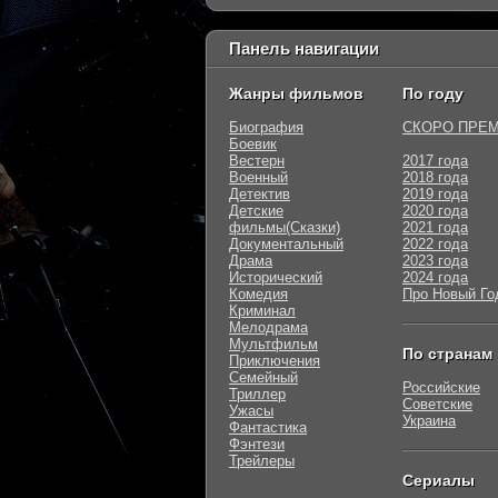
Панель навигации
Жанры фильмов
По году
Биография
СКОРО ПРЕ
Боевик
Вестерн
2017 года
Военный
2018 года
Детектив
2019 года
Детские
2020 года
фильмы(Сказки)
2021 года
Документальный
2022 года
Драма
2023 года
Исторический
2024 года
Комедия
Про Новый Го
Криминал
Мелодрама
Мультфильм
По странам
Приключения
Семейный
Российские
Триллер
Советские
Ужасы
Украина
Фантастика
Фэнтези
Трейлеры
Сериалы