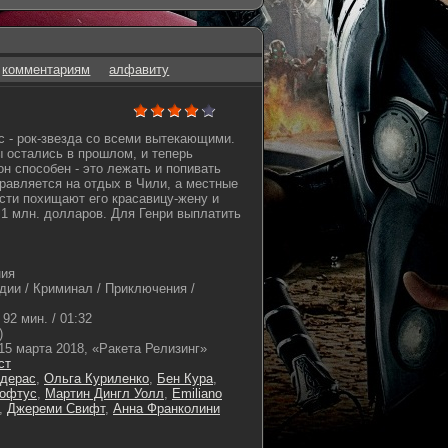
комментариям
алфавиту
с - рок-звезда со всеми вытекающими.
ы остались в прошлом, и теперь
он способен - это лежать и попивать
равляется на отдых в Чили, а местные
сти похищают его красавицу-жену и
 1 млн. долларов. Для Генри выплатить
ния
дии / Криминал / Приключения /
92 мин. / 01:32
)
15 марта 2018, «Ракета Релизинг»
ст
ндерас
,
Ольга Куриленко
,
Бен Кура
,
офтус
,
Мартин Дингл Уолл
,
Emiliano
,
Джереми Свифт
,
Анна Франколини