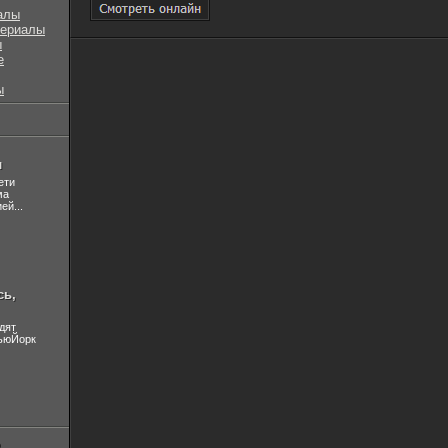
алы
сериалы
ы
е
ы
л
ети
ма
ей...
сь,
дят
НьюЙорк