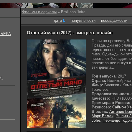
Фильмы и сериалы
» Emiliano Jofre
дате
популярности
посещаемости
Отпетый мачо (2017) - смотреть онлайн
МЬЕРА
Генри по прозвищу Бе
Правда, дни его слав
единственное, на что 
пиво. Однажды он отп
пираты от безнадежно
просят за нее выкуп в
эти деньги,...
Год выпуска:
2017
д!
Страна:
Великобрита
Жанр:
Боевики / Коме
Триллеры
Продолжительность:
Качество:
FHD (1080p
Премьера в России:
Режиссер:
Саймон Уэ
В ролях:
Антонио Ба
Марк Вэлли
,
Эшлин Л
Jofre
,
Фернандо Годой