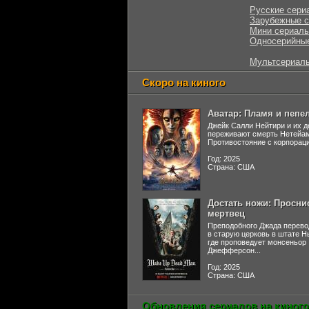
Русские сери
Зарубежные 
Мини сериал
Односерийны
Мультсериал
Скоро на киного
Аватар: Пламя и пепе
Джейк Салли Нейтири и их д
переживают смерть Нетейа
Противостояние с корпораци
Год: 2025
Страна: США
Достать ножи: Просни
мертвец
Преподобного Джада перево
в старую церковь в штате 
где проповедует монсеньор
Джефферсон...
Год: 2025
Страна: США
Обновления сериалов на киного