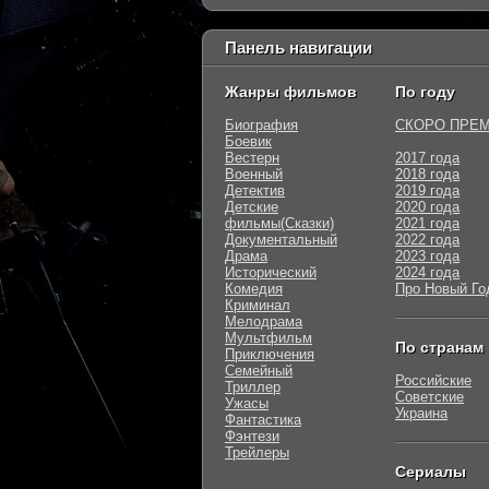
Панель навигации
Жанры фильмов
По году
Биография
СКОРО ПРЕ
Боевик
Вестерн
2017 года
Военный
2018 года
Детектив
2019 года
Детские
2020 года
фильмы(Сказки)
2021 года
Документальный
2022 года
Драма
2023 года
Исторический
2024 года
Комедия
Про Новый Го
Криминал
Мелодрама
Мультфильм
По странам
Приключения
Семейный
Российские
Триллер
Советские
Ужасы
Украина
Фантастика
Фэнтези
Трейлеры
Сериалы