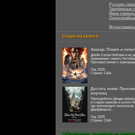
Русские сери
Зарубежные 
Мини сериал
Односерийны
Мультсериал
Скоро на киного
Аватар: Пламя и пепе
Джейк Салли Нейтири и их д
переживают смерть Нетейа
Противостояние с корпораци
Год: 2025
Страна: США
Достать ножи: Просни
мертвец
Преподобного Джада перево
в старую церковь в штате 
где проповедует монсеньор
Джефферсон...
Год: 2025
Страна: США
Обновления сериалов на киного