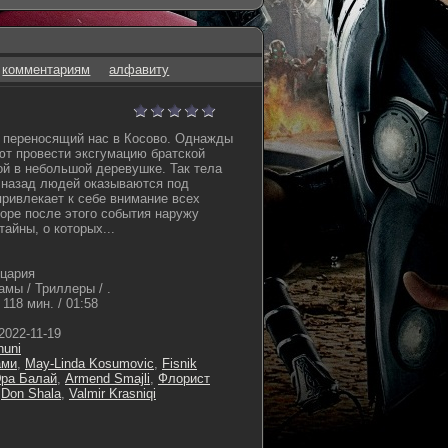
комментариям
алфавиту
, переносящий нас в Косово. Однажды
т провести эксгумацию братской
й в небольшой деревушке. Так тела
 назад людей оказываются под
привлекает к себе внимание всех
оре после этого события наружу
айны, о которых...
цария
мы / Триллеры / .
118 мин. / 01:58
2022-11-19
huni
ами
,
May-Linda Kosumovic
,
Fisnik
ра Балай
,
Armend Smajli
,
Флорист
,
Don Shala
,
Valmir Krasniqi