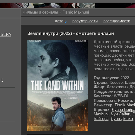
Фильмы и сериалы
» Fisnik Maxhuni
дате
популярности
посещаемости
Земля внутри (2022) - смотреть онлайн
МЬЕРА
Детективный триллер
местные власти решаю
могилы, рассоложенно
погибших десятки лет
открытым небом, что 
местных жителей. Вск
всплывают страшные т
Год выпуска:
2022
д!
Страна:
Косово, Швей
Жанр:
Детективы / Дра
Продолжительность:
Качество:
WEB-DL
Премьера в России:
Режиссер:
Fisnik Max
В ролях:
Луана Байр
Maxhuni
,
Чун Лайчи
,
Э
Байгора
,
Луан Джаха