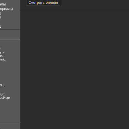
алы
сериалы
ы
е
ы
л
ети
ма
ей...
сь,
дят
НьюЙорк