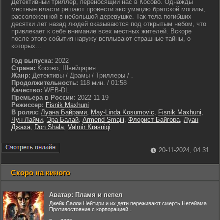
Детективный триллер, переносящий нас в Косово. Однажды
местные власти решают провести эксгумацию братской могилы,
рассоложенной в небольшой деревушке. Так тела погибших
десятки лет назад людей оказываются под открытым небом, что
привлекает к себе внимание всех местных жителей. Вскоре
после этого события наружу всплывают страшные тайны, о
которых...
Год выпуска:
2022
Страна:
Косово, Швейцария
Жанр:
Детективы / Драмы / Триллеры / .
Продолжительность:
118 мин. / 01:58
Качество:
WEB-DL
Премьера в России:
2022-11-19
Режиссер:
Fisnik Maxhuni
В ролях:
Луана Байрами
,
May-Linda Kosumovic
,
Fisnik Maxhuni
,
Чун Лайчи
,
Эра Балай
,
Armend Smajli
,
Флорист Байгора
,
Луан
Джаха
,
Don Shala
,
Valmir Krasniqi
20-11-2024, 04:31
Скоро на киного
Аватар: Пламя и пепел
Джейк Салли Нейтири и их дети переживают смерть Нетейама
Противостояние с корпорацией...