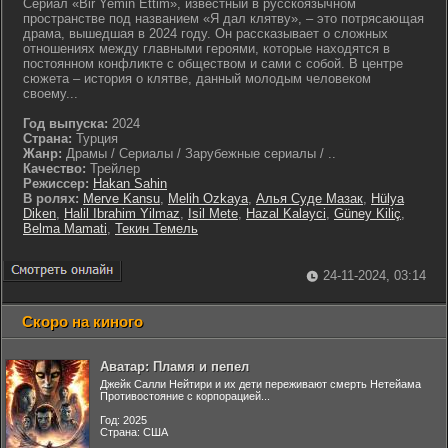
Сериал «Bir Yemin Ettim», известный в русскоязычном
пространстве под названием «Я дал клятву», – это потрясающая
драма, вышедшая в 2024 году. Он рассказывает о сложных
отношениях между главными героями, которые находятся в
постоянном конфликте с обществом и сами с собой. В центре
сюжета – история о клятве, данный молодым человеком
своему...
Год выпуска:
2024
Страна:
Турция
Жанр:
Драмы / Сериалы / Зарубежные сериалы / ..
Качество:
Трейлер
Режиссер:
Hakan Sahin
В ролях:
Merve Kansu
,
Melih Ozkaya
,
Алья Суде Мазак
,
Hülya
Diken
,
Halil Ibrahim Yilmaz
,
Isil Mete
,
Hazal Kalayci
,
Güney Kiliç
,
Belma Mamati
,
Текин Темель
24-11-2024, 03:14
Скоро на киного
Аватар: Пламя и пепел
Джейк Салли Нейтири и их дети переживают смерть Нетейама
Противостояние с корпорацией...
Год: 2025
Страна: США