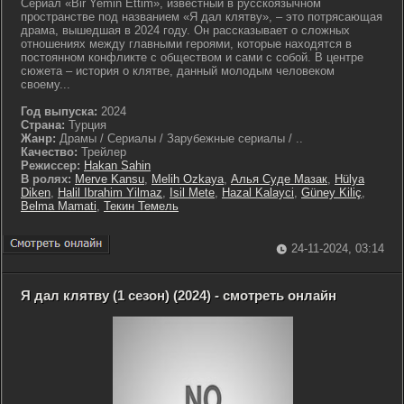
Сериал «Bir Yemin Ettim», известный в русскоязычном
пространстве под названием «Я дал клятву», – это потрясающая
драма, вышедшая в 2024 году. Он рассказывает о сложных
отношениях между главными героями, которые находятся в
постоянном конфликте с обществом и сами с собой. В центре
сюжета – история о клятве, данный молодым человеком
своему...
Год выпуска:
2024
Страна:
Турция
Жанр:
Драмы / Сериалы / Зарубежные сериалы / ..
Качество:
Трейлер
Режиссер:
Hakan Sahin
В ролях:
Merve Kansu
,
Melih Ozkaya
,
Алья Суде Мазак
,
Hülya
Diken
,
Halil Ibrahim Yilmaz
,
Isil Mete
,
Hazal Kalayci
,
Güney Kiliç
,
Belma Mamati
,
Текин Темель
24-11-2024, 03:14
Я дал клятву (1 сезон) (2024) - смотреть онлайн