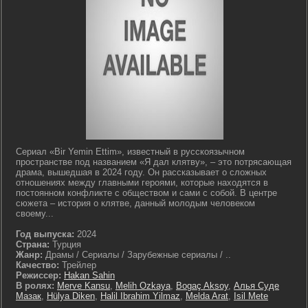
Сериал «Bir Yemin Ettim», известный в русскоязычном
пространстве под названием «Я дал клятву», – это потрясающая
драма, вышедшая в 2024 году. Он рассказывает о сложных
отношениях между главными героями, которые находятся в
постоянном конфликте с обществом и сами с собой. В центре
сюжета – история о клятве, данный молодым человеком
своему...
Год выпуска:
2024
Страна:
Турция
Жанр:
Драмы / Сериалы / Зарубежные сериалы / ..
Качество:
Трейлер
Режиссер:
Hakan Sahin
В ролях:
Merve Kansu
,
Melih Ozkaya
,
Bogaç Aksoy
,
Алья Суде
Мазак
,
Hülya Diken
,
Halil Ibrahim Yilmaz
,
Melda Arat
,
Isil Mete