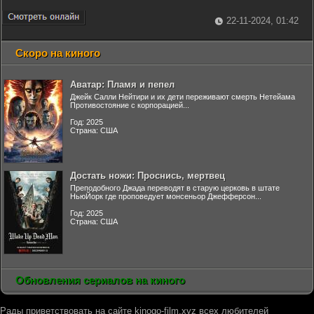
22-11-2024, 01:42
Скоро на киного
Аватар: Пламя и пепел
Джейк Салли Нейтири и их дети переживают смерть Нетейама
Противостояние с корпорацией...
Год: 2025
Страна: США
Достать ножи: Проснись, мертвец
Преподобного Джада переводят в старую церковь в штате
НьюЙорк где проповедует монсеньор Джефферсон...
Год: 2025
Страна: США
Обновления сериалов на киного
Рады приветствовать на сайте kinogo-film.xyz всех любителей