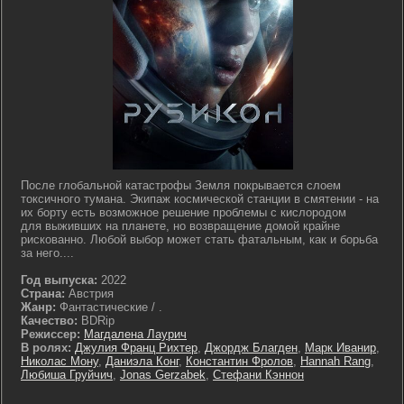
После глобальной катастрофы Земля покрывается слоем
токсичного тумана. Экипаж космической станции в смятении - на
их борту есть возможное решение проблемы с кислородом
для выживших на планете, но возвращение домой крайне
рискованно. Любой выбор может стать фатальным, как и борьба
за него....
Год выпуска:
2022
Страна:
Австрия
Жанр:
Фантастические / .
Качество:
BDRip
Режиссер:
Магдалена Лаурич
В ролях:
Джулия Франц Рихтер
,
Джордж Благден
,
Марк Иванир
,
Николас Мону
,
Даниэла Конг
,
Константин Фролов
,
Hannah Rang
,
Любиша Груйчич
,
Jonas Gerzabek
,
Стефани Кэннон