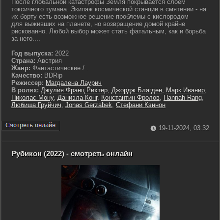
После глобальной катастрофы Земля покрывается слоем
токсичного тумана. Экипаж космической станции в смятении - на
их борту есть возможное решение проблемы с кислородом
для выживших на планете, но возвращение домой крайне
рискованно. Любой выбор может стать фатальным, как и борьба
за него....
Год выпуска:
2022
Страна:
Австрия
Жанр:
Фантастические / .
Качество:
BDRip
Режиссер:
Магдалена Лаурич
В ролях:
Джулия Франц Рихтер
,
Джордж Благден
,
Марк Иванир
,
Николас Мону
,
Даниэла Конг
,
Константин Фролов
,
Hannah Rang
,
Любиша Груйчич
,
Jonas Gerzabek
,
Стефани Кэннон
19-11-2024, 03:32
Рубикон (2022) - смотреть онлайн