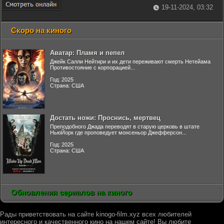
19-11-2024, 03:32
Скоро на киного
Аватар: Пламя и пепел
Джейк Салли Нейтири и их дети переживают смерть Нетейама
Противостояние с корпорацией...
Год: 2025
Страна: США
Достать ножи: Проснись, мертвец
Преподобного Джада переводят в старую церковь в штате
НьюЙорк где проповедует монсеньор Джефферсон...
Год: 2025
Страна: США
Обновления сериалов на киного
Рады приветствовать на сайте kinogo-film.xyz всех любителей
интересного и качественного кино на нашем сайте! Вы любите