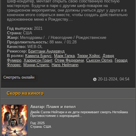
Шеф-кондитер, мечтает открыть свою собственную постную
мастерскую. Будучи в паре с другим шеф-поваром на
грандиозном мероприятии, они должны учиться друг у друга и в
конечном итоге собраться вместе, чтобы создать действительно
вдохновенное меню к Рождеству....
Год выпуска:
2021
Страна:
США
Жанр:
Мелодрамы / . / Новогодние / Рождественские
Продолжительность:
88 мин. / 01:28
Качество:
WEB-DL
Режиссер:
Бриттани Андервуд
В ролях:
Камила Банус
,
Марк Гапка
,
Терри Хойос
,
Дэвид
Фумеро
,
Харрисон Грант
,
Отем Федеричи
,
Сьюзэн Ортиз
,
Герард
Флорес
,
Мэнни Стритс
,
Hans Heilmann
20-11-2024, 04:54
Скоро на киного
Аватар: Пламя и пепел
Джейк Салли Нейтири и их дети переживают смерть Нетейама
Противостояние с корпорацией...
Год: 2025
Страна: США