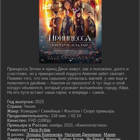
Принцесса Эллен и принц Джон живут, как и положено, долго и
счастливо, но у принцессиной подруги Амелии забот хватает.
Помимо того, что она серьезно увлеклась магией, у нее еще и
появляется двойник – Амелия из прошлого! А тут еще и злой
колдун объявился, который угрожает волшебному городу Айра.
На его пути встают наши герои, и впереди – самое...
Год выпуска:
2023
Страна:
Чехия
Жанр:
Комедии / Семейные / Фэнтези / Скоро премьера
Продолжительность:
134 мин. / 02:14
Качество:
FHD (1080p)
Премьера в России:
ноябрь 2023, «Кинологистика»
Режиссер:
Петр Кубик
В ролях:
Элишка Крженкова
,
Наталия Джермани
,
Марек
Ламбора
,
Симона Змрзла
,
Войтех Котек
,
Ян Ревай
,
Мартин