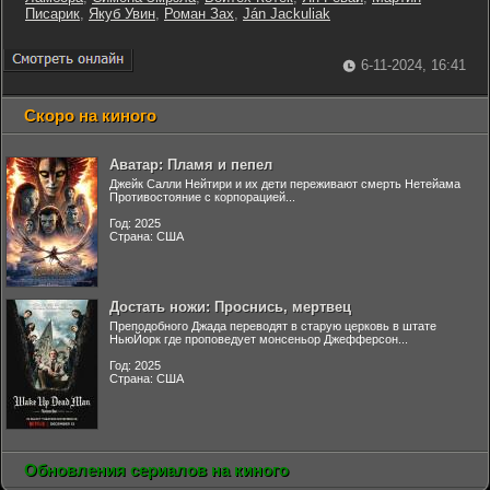
Писарик
,
Якуб Увин
,
Роман Зах
,
Ján Jackuliak
6-11-2024, 16:41
Скоро на киного
Аватар: Пламя и пепел
Джейк Салли Нейтири и их дети переживают смерть Нетейама
Противостояние с корпорацией...
Год: 2025
Страна: США
Достать ножи: Проснись, мертвец
Преподобного Джада переводят в старую церковь в штате
НьюЙорк где проповедует монсеньор Джефферсон...
Год: 2025
Страна: США
Обновления сериалов на киного