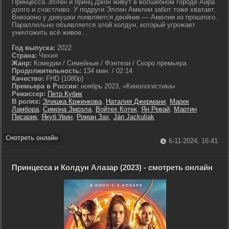
Принцесса Эллен и принц Джон живут в волшебном городе Айра
долго и счастливо. У подруги Эллен Амелии забот тоже хватает.
Внезапно у девушки появляется двойник — Амелия из прошлого.
Параллельно объявляется злой колдун, который угрожает
уничтожить всё живое....
Год выпуска:
2022
Страна:
Чехия
Жанр:
Комедии / Семейные / Фэнтези / Скоро премьера
Продолжительность:
134 мин. / 02:14
Качество:
FHD (1080p)
Премьера в России:
ноябрь 2023, «Кинологистика»
Режиссер:
Петр Кубик
В ролях:
Элишка Крженкова
,
Наталия Джермани
,
Марек
Ламбора
,
Симона Змрзла
,
Войтех Котек
,
Ян Ревай
,
Мартин
Писарик
,
Якуб Увин
,
Роман Зах
,
Ján Jackuliak
6-11-2024, 16:41
Принцесса и Колдун Алазар (2023) - смотреть онлайн