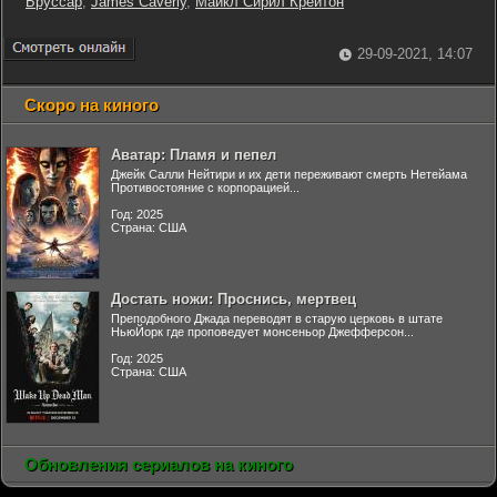
Бруссар
,
James Caverly
,
Майкл Сирил Крейтон
29-09-2021, 14:07
Скоро на киного
Аватар: Пламя и пепел
Джейк Салли Нейтири и их дети переживают смерть Нетейама
Противостояние с корпорацией...
Год: 2025
Страна: США
Достать ножи: Проснись, мертвец
Преподобного Джада переводят в старую церковь в штате
НьюЙорк где проповедует монсеньор Джефферсон...
Год: 2025
Страна: США
Обновления сериалов на киного