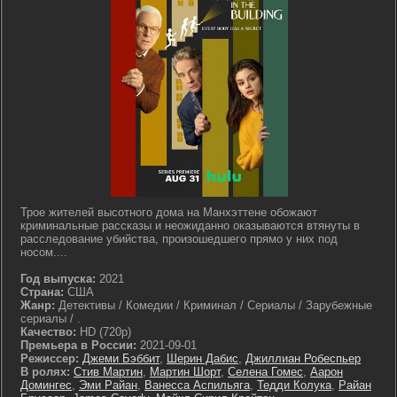
Трое жителей высотного дома на Манхэттене обожают
криминальные рассказы и неожиданно оказываются втянуты в
расследование убийства, произошедшего прямо у них под
носом....
Год выпуска:
2021
Страна:
США
Жанр:
Детективы / Комедии / Криминал / Сериалы / Зарубежные
сериалы / .
Качество:
HD (720p)
Премьера в России:
2021-09-01
Режиссер:
Джеми Бэббит
,
Шерин Дабис
,
Джиллиан Робеспьер
В ролях:
Стив Мартин
,
Мартин Шорт
,
Селена Гомес
,
Аарон
Домингес
,
Эми Райан
,
Ванесса Аспильяга
,
Тедди Колука
,
Райан