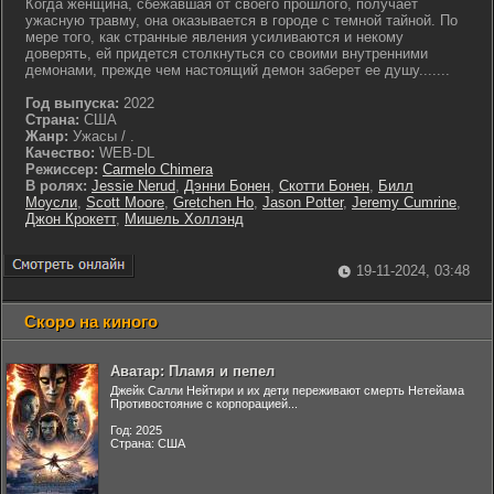
Когда женщина, сбежавшая от своего прошлого, получает
ужасную травму, она оказывается в городе с темной тайной. По
мере того, как странные явления усиливаются и некому
доверять, ей придется столкнуться со своими внутренними
демонами, прежде чем настоящий демон заберет ее душу.......
Год выпуска:
2022
Страна:
США
Жанр:
Ужасы / .
Качество:
WEB-DL
Режиссер:
Carmelo Chimera
В ролях:
Jessie Nerud
,
Дэнни Бонен
,
Скотти Бонен
,
Билл
Моусли
,
Scott Moore
,
Gretchen Ho
,
Jason Potter
,
Jeremy Cumrine
,
Джон Крокетт
,
Мишель Холлэнд
19-11-2024, 03:48
Скоро на киного
Аватар: Пламя и пепел
Джейк Салли Нейтири и их дети переживают смерть Нетейама
Противостояние с корпорацией...
Год: 2025
Страна: США