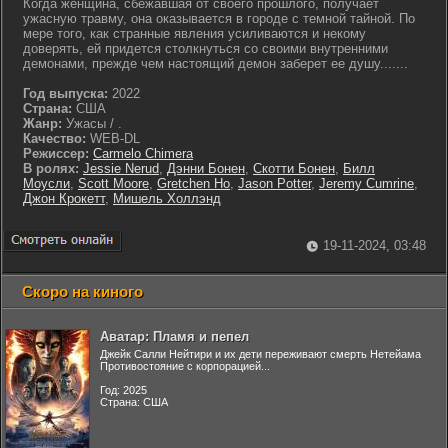
Когда женщина, сбежавшая от своего прошлого, получает
ужасную травму, она оказывается в городе с темной тайной. По
мере того, как странные явления усиливаются и некому
доверять, ей придется столкнуться со своими внутренними
демонами, прежде чем настоящий демон заберет ее душу.......
Год выпуска:
2022
Страна:
США
Жанр:
Ужасы / .
Качество:
WEB-DL
Режиссер:
Carmelo Chimera
В ролях:
Jessie Nerud
,
Дэнни Бонен
,
Скотти Бонен
,
Билл
Моусли
,
Scott Moore
,
Gretchen Ho
,
Jason Potter
,
Jeremy Cumrine
,
Джон Крокетт
,
Мишель Холлэнд
19-11-2024, 03:48
Скоро на киного
Аватар: Пламя и пепел
Джейк Салли Нейтири и их дети переживают смерть Нетейама
Противостояние с корпорацией...
Год: 2025
Страна: США