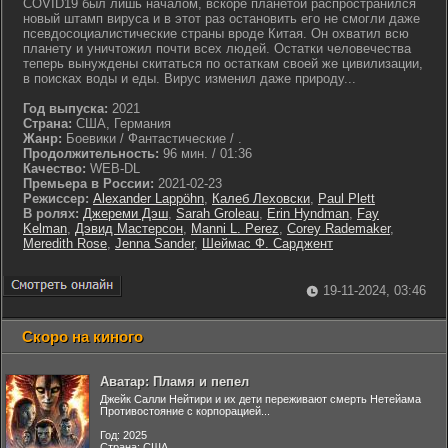
COVID19 был лишь началом, вскоре планетой распространился
новый штамп вируса и в этот раз остановить его не смогли даже
псевдосоциалистические страны вроде Китая. Он охватил всю
планету и уничтожил почти всех людей. Остатки человечества
теперь вынуждены скитаться по остаткам своей же цивилизации,
в поисках воды и еды. Вирус изменил даже природу...
Год выпуска:
2021
Страна:
США, Германия
Жанр:
Боевики / Фантастические / .
Продолжительность:
96 мин. / 01:36
Качество:
WEB-DL
Премьера в России:
2021-02-23
Режиссер:
Alexander Lappöhn
,
Калеб Леховски
,
Paul Plett
В ролях:
Джереми Дэш
,
Sarah Groleau
,
Erin Hyndman
,
Fay
Kelman
,
Дэвид Мастерсон
,
Manni L. Perez
,
Corey Rademaker
,
Meredith Rose
,
Jenna Sander
,
Шеймас Ф. Сарджент
19-11-2024, 03:46
Скоро на киного
Аватар: Пламя и пепел
Джейк Салли Нейтири и их дети переживают смерть Нетейама
Противостояние с корпорацией...
Год: 2025
Страна: США