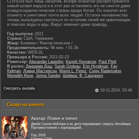
COVID19 был лишь началом, вскоре планетой распространился
новый штамп вируса и в этот раз остановить его не смогли даже
псевдосоциалистические страны вроде Китая. Он охватил всю
планету и уничтожил почти всех людей. Остатки человечества
теперь вынуждены скитаться по остаткам своей же цивилизации,
в поисках воды и еды. Вирус изменил даже природу...
Год выпуска:
2021
Страна:
США, Германия
Жанр:
Боевики / Фантастические / .
Продолжительность:
96 мин. / 01:36
Качество:
WEB-DL
Премьера в России:
2021-02-23
Режиссер:
Alexander Lappöhn
,
Калеб Леховски
,
Paul Plett
В ролях:
Джереми Дэш
,
Sarah Groleau
,
Erin Hyndman
,
Fay
Kelman
,
Дэвид Мастерсон
,
Manni L. Perez
,
Corey Rademaker
,
Meredith Rose
,
Jenna Sander
,
Шеймас Ф. Сарджент
19-11-2024, 03:46
Скоро на киного
Аватар: Пламя и пепел
Джейк Салли Нейтири и их дети переживают смерть Нетейама
Противостояние с корпорацией...
Год: 2025
Страна: США