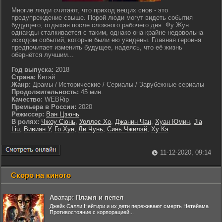
Многие люди считают, что приход вещих снов - это
предупреждение свыше. Порой люди могут видеть события
будущего, отдыхая после сложного рабочего дня. Фу Жун
однажды сталкивается с таким, однако она крайне недовольна
исходом событий, которые были ею увидены. Главная героиня
предпочитает изменить будущее, надеясь, что её жизнь
обернётся лучшим...
Год выпуска:
2018
Страна:
Китай
Жанр:
Драмы / Исторические / Сериалы / Зарубежные сериалы
Продолжительность:
45 мин.
Качество:
WEBRip
Премьера в России:
2020
Режиссер:
Ван Цзюнь
В ролях:
Чжоу Сюнь
,
Уоллес Хо
,
Джанин Чан
,
Хуан Юмин
,
Jia
Liu
,
Вивиан У
,
Го Хун
,
Ли Чунь
,
Синь Чжилэй
,
Ху Кэ
11-12-2020, 09:14
Скоро на киного
Аватар: Пламя и пепел
Джейк Салли Нейтири и их дети переживают смерть Нетейама
Противостояние с корпорацией...