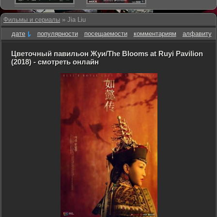
Фильмы и сериалы
» Jia Liu
дате
популярности
посещаемости
комментариям
алфавиту
Цветочный павильон Жуи/The Blooms at Ruyi Pavilion
(2018) - смотреть онлайн