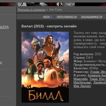
Фильмы и сериалы
» Jon Curry
дате
популярности
посещаемости
Билал (2015) - смотреть онлайн
МЬЕРА
Тысячу лет тому наза
великим воином, был 
дома, в мире, где вс
справедливость - лиш
возвысить свой голос 
Год выпуска:
2015
Страна:
ОАЭ
Жанр:
Боевики / Муль
д!
Продолжительность:
Качество:
BDRip
Режиссер:
Хурам Эйч
В ролях:
Адевале Ак
Макклейн
,
Томас Иэн 
МакУильямс
,
Джейкоб
Мик Уингерт