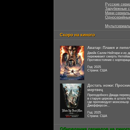
Русские сери
Зарубежные 
Мини сериал
Односерийны
Мультсериал
Скоро на киного
Аватар: Пламя и пепе
Джейк Салли Нейтири и их д
переживают смерть Нетейа
Противостояние с корпораци
Год: 2025
Страна: США
Достать ножи: Просни
мертвец
Преподобного Джада перево
в старую церковь в штате 
где проповедует монсеньор
Джефферсон...
Год: 2025
Страна: США
Обновления сериалов на киного