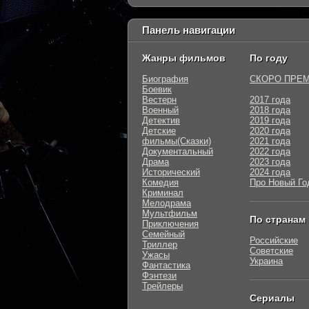
Панель навигации
Жанры фильмов
По году
Биография
СКОРО ПРЕ
Боевик
Вестерн
2017 года
Военный
2018 года
Детектив
2019 года
Детские
2020 года
фильмы(Сказки)
2021 года
Документальный
2022 года
Драма
2023 года
Исторический
2024 года
Комедия
Про Новый Го
Криминал
Мелодрама
Мультфильм
По странам
Приключения
Семейный
Российские
Триллер
Советские
Ужасы
Украина
Фантастика
Фэнтези
Трейлеры
Сериалы