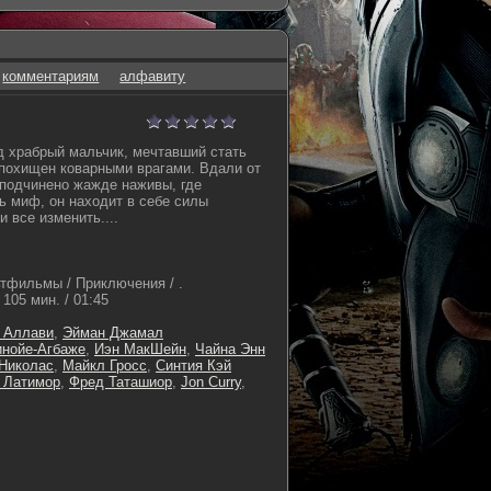
комментариям
алфавиту
д храбрый мальчик, мечтавший стать
похищен коварными врагами. Вдали от
е подчинено жажде наживы, где
ь миф, он находит в себе силы
и все изменить....
тфильмы / Приключения / .
105 мин. / 01:45
 Аллави
,
Эйман Джамал
инойе-Агбаже
,
Иэн МакШейн
,
Чайна Энн
Николас
,
Майкл Гросс
,
Синтия Кэй
 Латимор
,
Фред Таташиор
,
Jon Curry
,