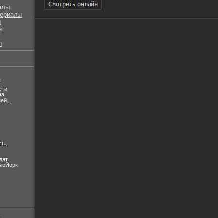
алы
сериалы
ы
е
ы
л
ети
ма
ей...
сь,
дят
НьюЙорк