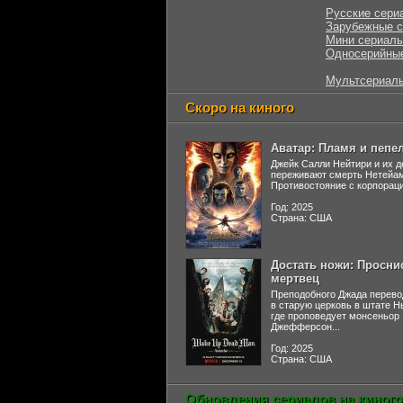
Русские сери
Зарубежные 
Мини сериал
Односерийны
Мультсериал
Скоро на киного
Аватар: Пламя и пепе
Джейк Салли Нейтири и их д
переживают смерть Нетейа
Противостояние с корпораци
Год: 2025
Страна: США
Достать ножи: Просни
мертвец
Преподобного Джада перево
в старую церковь в штате 
где проповедует монсеньор
Джефферсон...
Год: 2025
Страна: США
Обновления сериалов на киного