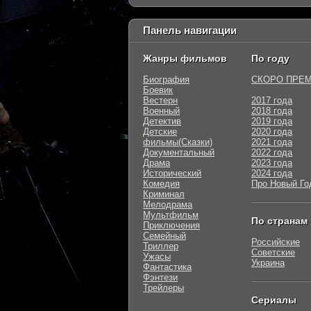
Панель навигации
Жанры фильмов
По году
Биография
СКОРО ПРЕ
Боевик
Вестерн
2017 года
Военный
2018 года
Детектив
2019 года
Детские
2020 года
фильмы(Сказки)
2021 года
Документальный
2022 года
Драма
2023 года
Исторический
2024 года
Комедия
Про Новый Го
Криминал
Мелодрама
Мультфильм
По странам
Приключения
Семейный
Российские
Триллер
Советские
Ужасы
Украина
Фантастика
Фэнтези
Трейлеры
Сериалы