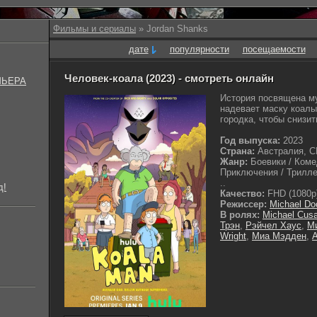
Фильмы и сериалы
» Jordan Shanks
дате
популярности
посещаемости
Человек-коала (2023) - смотреть онлайн
МЬЕРА
История посвящена му
надевает маску коалы
городка, чтобы снизит
Год выпуска:
2023
Страна:
Австралия, 
Жанр:
Боевики / Коме
Приключения / Трилле
..
д!
Качество:
FHD (1080p
Режиссер:
Michael Do
В ролях:
Michael Cus
Трэн
,
Рэйчел Хаус
,
М
Wright
,
Миа Мэдден
,
A