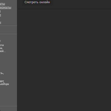
алы
сериалы
ы
е
ы
л
ети
ма
ей...
сь,
дят
НьюЙорк