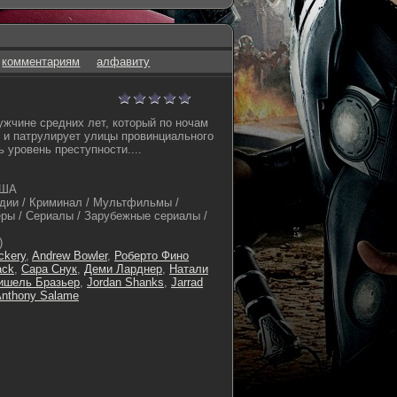
комментариям
алфавиту
жчине средних лет, который по ночам
 и патрулирует улицы провинциального
ь уровень преступности....
США
дии / Криминал / Мультфильмы /
ры / Сериалы / Зарубежные сериалы /
)
ckery
,
Andrew Bowler
,
Роберто Фино
ack
,
Сара Снук
,
Деми Ларднер
,
Натали
ишель Бразьер
,
Jordan Shanks
,
Jarrad
nthony Salame