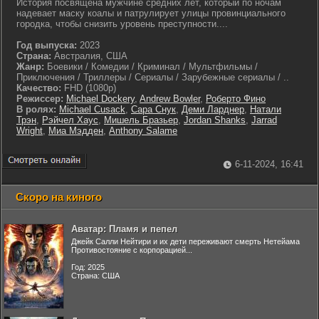
История посвящена мужчине средних лет, который по ночам
надевает маску коалы и патрулирует улицы провинциального
городка, чтобы снизить уровень преступности....
Год выпуска:
2023
Страна:
Австралия, США
Жанр:
Боевики / Комедии / Криминал / Мультфильмы /
Приключения / Триллеры / Сериалы / Зарубежные сериалы / ..
Качество:
FHD (1080p)
Режиссер:
Michael Dockery
,
Andrew Bowler
,
Роберто Фино
В ролях:
Michael Cusack
,
Сара Снук
,
Деми Ларднер
,
Натали
Трэн
,
Рэйчел Хаус
,
Мишель Бразьер
,
Jordan Shanks
,
Jarrad
Wright
,
Миа Мэдден
,
Anthony Salame
6-11-2024, 16:41
Скоро на киного
Аватар: Пламя и пепел
Джейк Салли Нейтири и их дети переживают смерть Нетейама
Противостояние с корпорацией...
Год: 2025
Страна: США