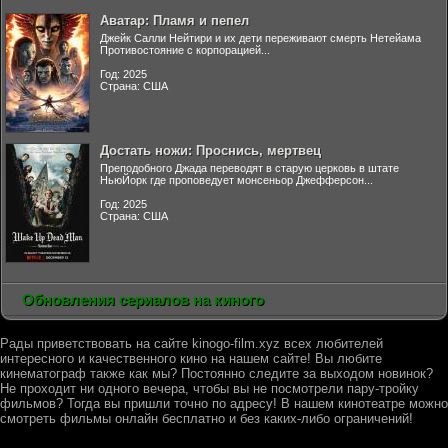
Аватар: Пламя и пепел
Джейк Салли Нейтири и их дети переживают смерть Нетейама
Противостояние с корпорацией...
Год: 2025
Страна: США
Достать ножи: Проснись, мертвец
Преподобного Джада переводят в старую церковь в штате
НьюЙорк где проповедует монсеньор Джефферсон...
Год: 2025
Страна: США
Обновления сериалов на киного
Рады приветствовать на сайте kinogo-film.xyz всех любителей
интересного и качественного кино на нашем сайте! Вы любите
кинематограф также как мы? Постоянно следите за выходом новинок?
Не проходит ни одного вечера, чтобы вы не посмотрели пару-тройку
фильмов? Тогда вы пришли точно по адресу! В нашем кинотеатре можно
смотреть фильмы онлайн бесплатно и без каких-либо ограничений!