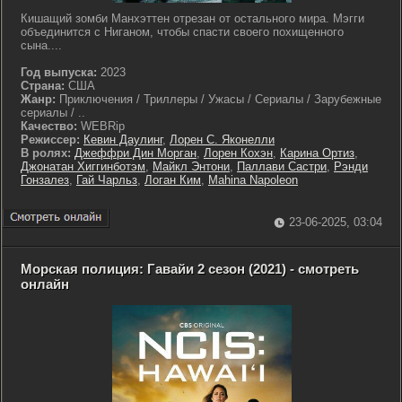
Кишащий зомби Манхэттен отрезан от остального мира. Мэгги
объединится с Ниганом, чтобы спасти своего похищенного
сына....
Год выпуска:
2023
Страна:
США
Жанр:
Приключения / Триллеры / Ужасы / Сериалы / Зарубежные
сериалы / ..
Качество:
WEBRip
Режиссер:
Кевин Даулинг
,
Лорен С. Яконелли
В ролях:
Джеффри Дин Морган
,
Лорен Кохэн
,
Карина Ортиз
,
Джонатан Хиггинботэм
,
Майкл Энтони
,
Паллави Састри
,
Рэнди
Гонзалез
,
Гай Чарльз
,
Логан Ким
,
Mahina Napoleon
23-06-2025, 03:04
Морская полиция: Гавайи 2 сезон (2021) - смотреть
онлайн