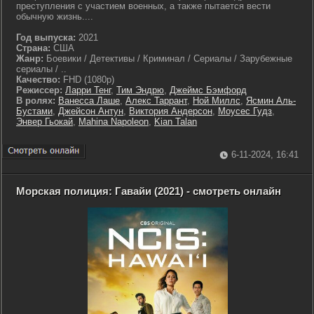
преступления с участием военных, а также пытается вести
обычную жизнь....
Год выпуска:
2021
Страна:
США
Жанр:
Боевики / Детективы / Криминал / Сериалы / Зарубежные
сериалы / ..
Качество:
FHD (1080p)
Режиссер:
Ларри Тенг
,
Тим Эндрю
,
Джеймс Бэмфорд
В ролях:
Ванесса Лаше
,
Алекс Таррант
,
Ной Миллс
,
Ясмин Аль-
Бустами
,
Джейсон Антун
,
Виктория Андерсон
,
Моусес Гудз
,
Энвер Гьокай
,
Mahina Napoleon
,
Kian Talan
6-11-2024, 16:41
Морская полиция: Гавайи (2021) - смотреть онлайн