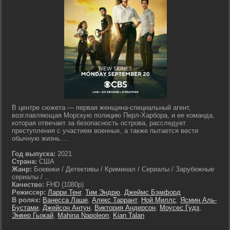
В центре сюжета — первая женщина-специальный агент,
возглавляющая Морскую полицию Перл-Харбора, и ее команда,
которая отвечает за безопасность острова, расследует
преступления с участием военных, а также пытается вести
обычную жизнь....
Год выпуска:
2021
Страна:
США
Жанр:
Боевики / Детективы / Криминал / Сериалы / Зарубежные
сериалы / ..
Качество:
FHD (1080p)
Режиссер:
Ларри Тенг
,
Тим Эндрю
,
Джеймс Бэмфорд
В ролях:
Ванесса Лаше
,
Алекс Таррант
,
Ной Миллс
,
Ясмин Аль-
Бустами
,
Джейсон Антун
,
Виктория Андерсон
,
Моусес Гудз
,
Энвер Гьокай
,
Mahina Napoleon
,
Kian Talan