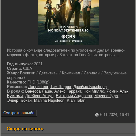
История о команде следователей по уголовным делам военно-
морского флота, которые работают на Гавайских островах....
Год выпуска:
2021
Страна:
США
Жанр:
Боевики / Детективы / Криминал / Сериалы / Зарубежные
сериалы / ..
Качество:
FHD (1080p)
Режиссер:
Ларри Тенг
,
Тим Эндрю
,
Джеймс Бэмфорд
В ролях:
Ванесса Лаше
,
Алекс Таррант
,
Ной Миллс
,
Ясмин Аль-
Бустами
,
Джейсон Антун
,
Виктория Андерсон
,
Моусес Гудз
,
Энвер Гьокай
,
Mahina Napoleon
,
Kian Talan
6-11-2024, 16:41
Скоро на киного