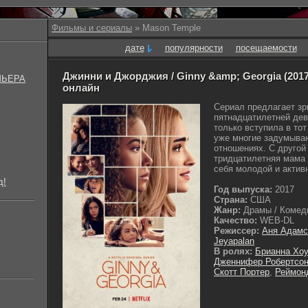
Фильмы и сериалы
» Mason Temple
дате
популярности
посещаемости
Джинни и Джорджия / Ginny &amp; Georgia (2017
МЬЕРА
онлайн
Сериал предлагает зр
пятнадцатилетней дев
только вступила в тот
уже многие задумыва
отношениях. С другой
тридцатилетняя мама
себя молодой и активн
д!
Год выпуска:
2017
Страна:
США
Жанр:
Драмы / Комеди
Качество:
WEB-DL
Режиссер:
Аня Адамс
Jeyapalan
В ролях:
Брианна Хо
Дженнифер Робертсо
Скотт Портер
,
Реймон