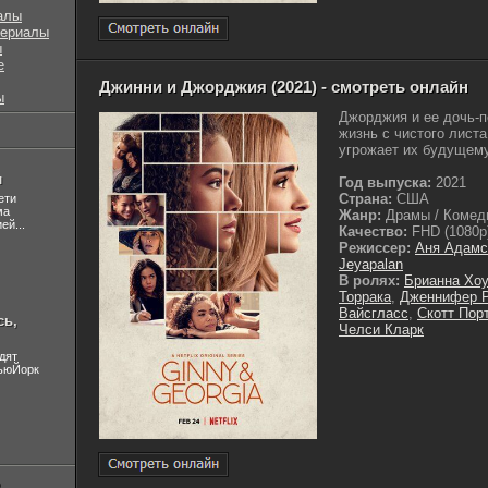
алы
сериалы
ы
е
Джинни и Джорджия (2021) - смотреть онлайн
ы
Джорджия и ее дочь-п
жизнь с чистого лист
угрожает их будущему.
л
Год выпуска:
2021
Страна:
США
ети
ма
Жанр:
Драмы / Комеди
ей...
Качество:
FHD (1080p
Режиссер:
Аня Адамс
Jeyapalan
В ролях:
Брианна Хо
Торрака
,
Дженнифер Р
Вайсгласс
,
Скотт Пор
сь,
Челси Кларк
дят
НьюЙорк