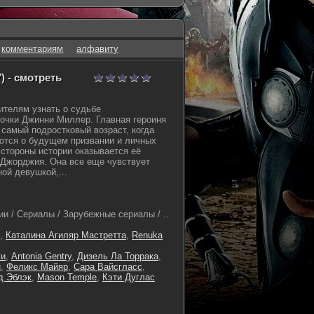
комментариям
алфавиту
) - смотреть
ителям узнать о судьбе
очки Джинни Миллер. Главная героиня
 самый подростковый возраст, когда
ются о будущем призвании и личных
 стороны истории оказывается её
 Джорджия. Она все еще чувствует
ой девушкой,...
и / Сериалы / Зарубежные сериалы / ..
,
Каталина Агиляр Мастретта
,
Renuka
уи
,
Antonia Gentry
,
Дизель Ла Торрака
,
н
,
Феликс Майяр
,
Сара Вайсгласс
,
д Эблэк
,
Mason Temple
,
Кэти Дуглас