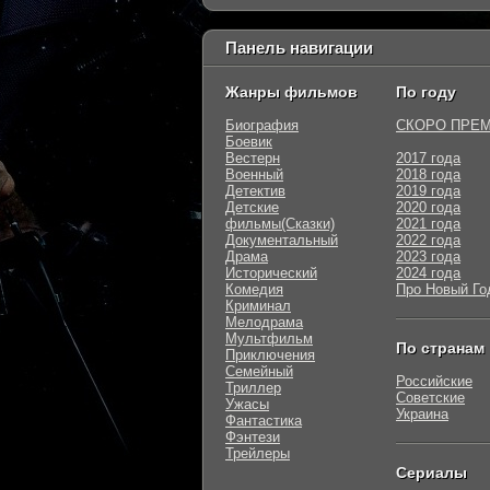
Панель навигации
Жанры фильмов
По году
Биография
СКОРО ПРЕ
Боевик
Вестерн
2017 года
Военный
2018 года
Детектив
2019 года
Детские
2020 года
фильмы(Сказки)
2021 года
Документальный
2022 года
Драма
2023 года
Исторический
2024 года
Комедия
Про Новый Го
Криминал
Мелодрама
Мультфильм
По странам
Приключения
Семейный
Российские
Триллер
Советские
Ужасы
Украина
Фантастика
Фэнтези
Трейлеры
Сериалы