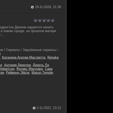
19-11-2024, 21:36
одросток Джинни надеются начать
а в новом городе, но прошлое матери
...
и / Сериалы / Зарубежные сериалы / ..
)
,
Каталина Агиляр Мастретта
,
Renuka
уи
,
Антония Джентри
,
Дизель Ла
обертсон
,
Феликс Маллард
,
Сара
тер
,
Реймонд Эблэк
,
Mason Temple
,
2-11-2022, 23:12