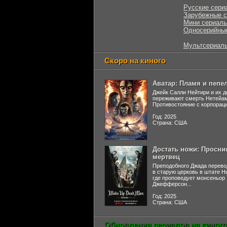
Русские сери
Зарубежные 
Мини сериал
Односерийны
Мультсериал
Скоро на киного
Аватар: Пламя и пепе
Джейк Салли Нейтири и их д
переживают смерть Нетейа
Противостояние с корпораци
Год: 2025
Страна: США
Достать ножи: Просни
мертвец
Преподобного Джада перево
в старую церковь в штате 
где проповедует монсеньор
Джефферсон...
Год: 2025
Страна: США
Обновления сериалов на киного