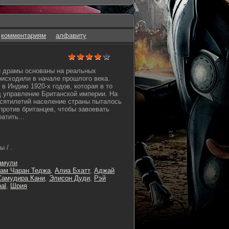
комментариям
алфавиту
й драмы основаны на реальных
оисходили в начале прошлого века.
в Индию 1920-х годов, которая в то
 управление Британской империи. На
сятилетий население страны пыталось
против британцев, чтобы завоевать
атить...
 / .
амули
ам Чаран Теджа
,
Алиа Бхатт
,
Аджай
Самудира Кани
,
Элисон Дуди
,
Рэй
bal
,
Шрия