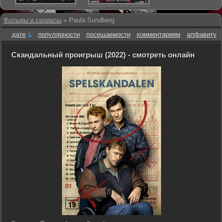
Фильмы и сериалы
» Paula Sundberg
дате
популярности
посещаемости
комментариям
алфавиту
Скандальный проигрыш (2022) - смотреть онлайн