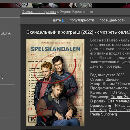
Фильмы и сериалы
» Эдвин Бредефелдт
дате
популярности
посещаемости
Скандальный проигрыш (2022) - смотреть онла
МЬЕРА
Боссе из Питео - бол
спортивных мероприят
должен начать зараба
его планы входят ска
не собирается следит
заинтересован в цифр
деньги, проведя...
Год выпуска:
2022
д!
Страна:
Швеция
Жанр:
Драмы / Сериал
Продолжительность:
Качество:
HD (720p)
Режиссер:
Патрик Эк
В ролях:
Ева Меланд
Бредефелдт
,
Niklas La
Штенберг
,
Caroline J
Paula Sundberg