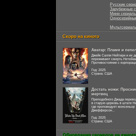
Русские сери
Зарубежные 
Мини сериал
Односерийны
Мультсериал
Скоро на киного
Аватар: Пламя и пепе
Джейк Салли Нейтири и их д
переживают смерть Нетейа
Противостояние с корпораци
Год: 2025
Страна: США
Достать ножи: Просни
мертвец
Преподобного Джада перево
в старую церковь в штате 
где проповедует монсеньор
Джефферсон...
Год: 2025
Страна: США
Обновления сериалов на киного