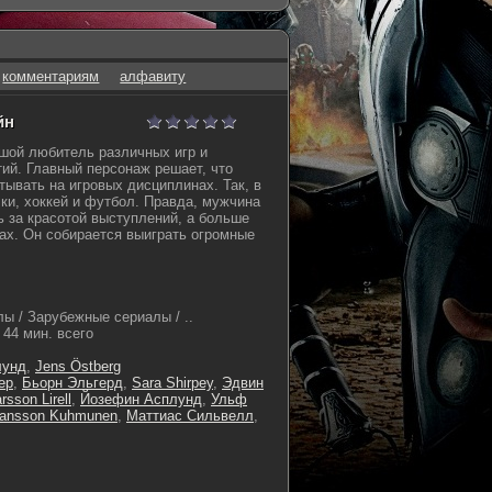
комментариям
алфавиту
йн
ьшой любитель различных игр и
ий. Главный персонаж решает, что
тывать на игровых дисциплинах. Так, в
чки, хоккей и футбол. Правда, мужчина
ь за красотой выступлений, а больше
ах. Он собирается выиграть огромные
ы / Зарубежные сериалы / ..
44 мин. всего
лунд
,
Jens Östberg
ер
,
Бьорн Эльгерд
,
Sara Shirpey
,
Эдвин
rsson Lirell
,
Йозефин Асплунд
,
Ульф
ohansson Kuhmunen
,
Маттиас Сильвелл
,