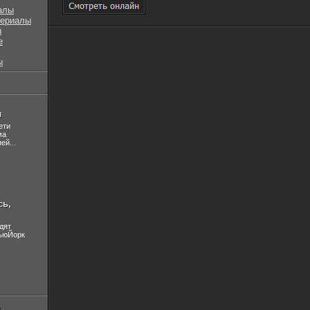
алы
сериалы
ы
е
ы
л
ети
ма
ей...
сь,
дят
НьюЙорк