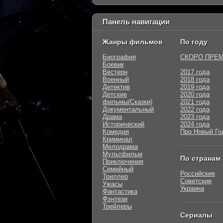
Панель навигации
Жанры фильмов
По году
Биография
СКОРО ПРЕ
Боевик
Вестерн
2017 года
Военный
2018 года
Детектив
2019 года
Детские
2020 года
фильмы(Сказки)
2021 года
Документальный
2022 года
Драма
2023 года
Исторический
2024 года
Комедия
Про Новый Го
Криминал
Мелодрама
Мультфильм
По странам
Приключения
Семейный
Российские
Триллер
Советские
Ужасы
Украина
Фантастика
Фэнтези
Трейлеры
Сериалы