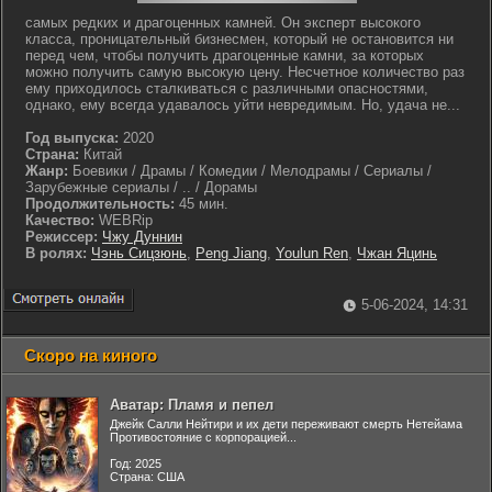
самых редких и драгоценных камней. Он эксперт высокого
класса, проницательный бизнесмен, который не остановится ни
перед чем, чтобы получить драгоценные камни, за которых
можно получить самую высокую цену. Несчетное количество раз
ему приходилось сталкиваться с различными опасностями,
однако, ему всегда удавалось уйти невредимым. Но, удача не...
Год выпуска:
2020
Страна:
Китай
Жанр:
Боевики / Драмы / Комедии / Мелодрамы / Сериалы /
Зарубежные сериалы / .. / Дорамы
Продолжительность:
45 мин.
Качество:
WEBRip
Режиссер:
Чжу Дуннин
В ролях:
Чэнь Сицзюнь
,
Peng Jiang
,
Youlun Ren
,
Чжан Яцинь
5-06-2024, 14:31
Скоро на киного
Аватар: Пламя и пепел
Джейк Салли Нейтири и их дети переживают смерть Нетейама
Противостояние с корпорацией...
Год: 2025
Страна: США