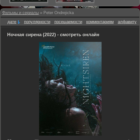
Фильмы и сериалы
» Peter Ondrejicka
дате
популярности
посещаемости
комментариям
алфавиту
Ночная сирена (2022) - смотреть онлайн