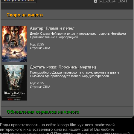
6-11-2024, 16:41
Скоро на киного
Аватар: Пламя и пепел
Джейк Салли Нейтири и их дети переживают смерть Нетейама
Противостояние с корпорацией...
Год: 2025
Страна: США
Достать ножи: Проснись, мертвец
Преподобного Джада переводят в старую церковь в штате
НьюЙорк где проповедует монсеньор Джефферсон...
Год: 2025
Страна: США
Обновления сериалов на киного
Рады приветствовать на сайте kinogo-film.xyz всех любителей
интересного и качественного кино на нашем сайте! Вы любите
кинематограф также как мы? Постоянно следите за выходом новинок?