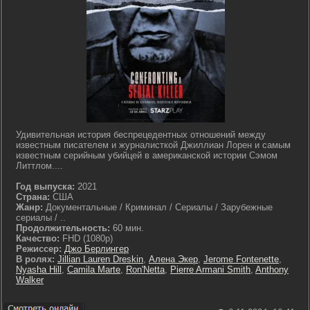
Удивительная история беспрецедентных отношений между
известным писателем и журналисткой Джиллиан Лорен и самым
известным серийным убийцей в американской истории Сэмом
Литтлом....
Год выпуска:
2021
Страна:
США
Жанр:
Документальные / Криминал / Сериалы / Зарубежные
сериалы / ..
Продолжительность:
60 мин.
Качество:
FHD (1080p)
Режиссер:
Джо Берлингер
В ролях:
Jillian Lauren Dreskin
,
Алена Экер
,
Jerome Fontenette
,
Nyasha Hill
,
Camila Marte
,
Ron'Netta
,
Pierre Armani Smith
,
Anthony
Walker