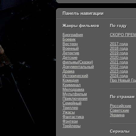
Панель навигации
Жанры фильмов
По году
Биография
СКОРО ПРЕ
Боевик
Вестерн
2017 года
Военный
2018 года
Детектив
2019 года
Детские
2020 года
фильмы(Сказки)
2021 года
Документальный
2022 года
Драма
2023 года
Исторический
2024 года
Комедия
Про Новый Го
Криминал
Мелодрама
Мультфильм
По странам
Приключения
Семейный
Российские
Триллер
Советские
Ужасы
Украина
Фантастика
Фэнтези
Трейлеры
Сериалы