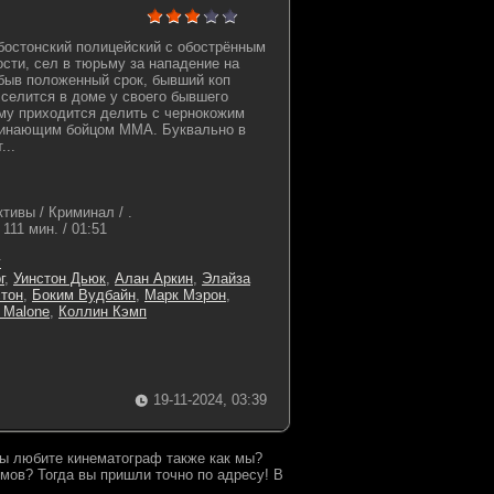
 бостонский полицейский с обострённым
сти, сел в тюрьму за нападение на
быв положенный срок, бывший коп
 селится в доме у своего бывшего
ему приходится делить с чернокожим
чинающим бойцом MMA. Буквально в
...
тивы / Криминал / .
111 мин. / 01:51
г
г
,
Уинстон Дьюк
,
Алан Аркин
,
Элайза
тон
,
Боким Вудбайн
,
Марк Мэрон
,
 Malone
,
Коллин Кэмп
19-11-2024, 03:39
 Вы любите кинематограф также как мы?
мов? Тогда вы пришли точно по адресу! В