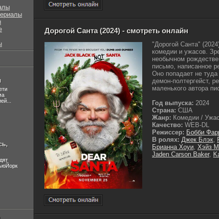
алы
сериалы
ы
е
Дорогой Санта (2024) - смотреть онлайн
ы
"Дорогой Санта" (202
комедии и ужасов. Зр
необычном рождестве
письмо, написанное р
Оно попадает не туда
л
демон-полтергейст, р
маленького автора пис
ети
ма
ей...
Год выпуска:
2024
Страна:
США
Жанр:
Комедии / Ужасы
Качество:
WEB-DL
Режиссер:
Бобби Фар
В ролях:
Джек Блэк
,
сь,
Брианна Хоуи
,
Хэйз М
Jaden Carson Baker
,
K
дят
НьюЙорк