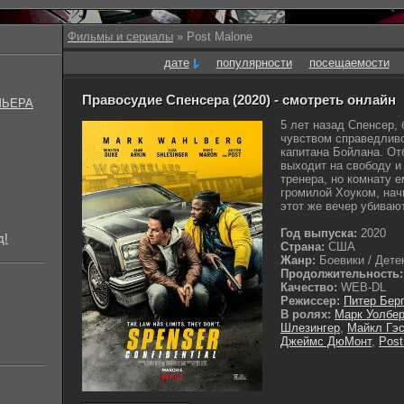
Фильмы и сериалы
» Post Malone
дате
популярности
посещаемости
Правосудие Спенсера (2020) - смотреть онлайн
МЬЕРА
5 лет назад Спенсер,
чувством справедливо
капитана Бойлана. От
выходит на свободу и
тренера, но комнату 
громилой Хоуком, на
этот же вечер убивают
Год выпуска:
2020
д!
Страна:
США
Жанр:
Боевики / Детек
Продолжительность:
Качество:
WEB-DL
Режиссер:
Питер Бер
В ролях:
Марк Уолбер
Шлезингер
,
Майкл Гэс
Джеймс ДюМонт
,
Post