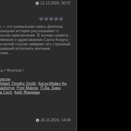
21-12-2024, 00:57
4) — это уникальная смесь фэнтези,
елищная история рассказывает о
нском приключении. В основе сюжета -
ебенком и адресованное Санта Клаусу.
 и волей случая забирает его страшный
ешивший исполнить желание
ьма....
 / Фэнтези / .
релли
Robert Timothy Smith
,
Кигэн-Майкл Ки
,
акАртур
,
Post Malone
,
П.Дж. Бирн
,
ai Cech
,
Кейт Фридман
26-11-2024, 14:40