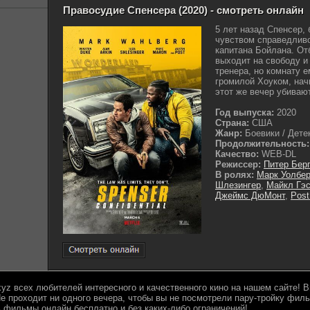
Правосудие Спенсера (2020) - смотреть онлайн
5 лет назад Спенсер,
чувством справедливо
капитана Бойлана. От
выходит на свободу и
тренера, но комнату 
громилой Хоуком, на
этот же вечер убивают
Год выпуска:
2020
Страна:
США
Жанр:
Боевики / Детек
Продолжительность:
Качество:
WEB-DL
Режиссер:
Питер Бер
В ролях:
Марк Уолбер
Шлезингер
,
Майкл Гэс
Джеймс ДюМонт
,
Post
.xyz всех любителей интересного и качественного кино на нашем сайте!
е проходит ни одного вечера, чтобы вы не посмотрели пару-тройку филь
 фильмы онлайн бесплатно и без каких-либо ограничений!