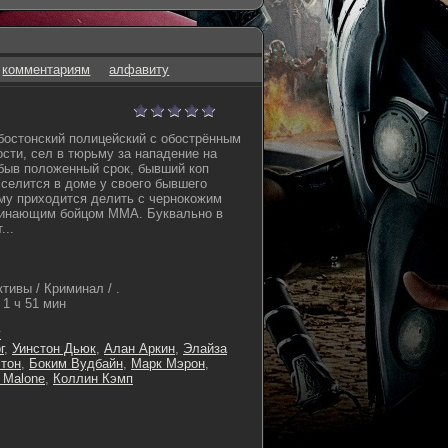
комментариям
алфавиту
 бостонский полицейский с обострённым
сти, сел в тюрьму за нападение на
быв положенный срок, бывший коп
 селится в доме у своего бывшего
ему приходится делить с чернокожим
чинающим бойцом MMA. Буквально в
...
тивы / Криминал / .
1 ч 51 мин
г
г
,
Уинстон Дьюк
,
Алан Аркин
,
Элайза
тон
,
Боким Вудбайн
,
Марк Мэрон
,
 Malone
,
Коллин Кэмп