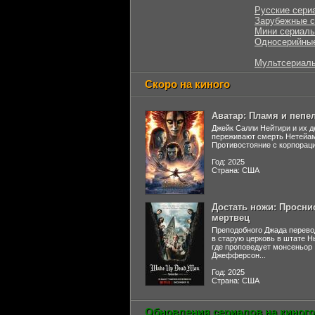
Русские сери
Зарубежные 
Мини сериал
Односерийны
Мультсериал
Скоро на киного
Аватар: Пламя и пепе
Джейк Салли Нейтири и их д
переживают смерть Нетейа
Противостояние с корпораци
Год: 2025
Страна: США
Достать ножи: Просни
мертвец
Преподобного Джада перево
в старую церковь в штате 
где проповедует монсеньор
Джефферсон...
Год: 2025
Страна: США
Обновления сериалов на киного