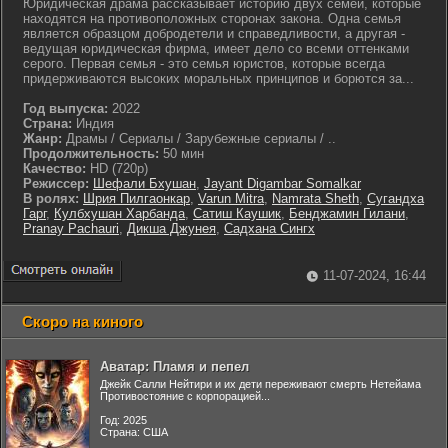
Юридическая драма рассказывает историю двух семей, которые
находятся на противоположных сторонах закона. Одна семья
является образцом добродетели и справедливости, а другая -
ведущая юридическая фирма, имеет дело со всеми оттенками
серого. Первая семья - это семья юристов, которые всегда
придерживаются высоких моральных принципов и борются за...
Год выпуска:
2022
Страна:
Индия
Жанр:
Драмы / Сериалы / Зарубежные сериалы / ..
Продолжительность:
50 мин
Качество:
HD (720p)
Режиссер:
Шефали Бхушан
,
Jayant Digambar Somalkar
В ролях:
Шрия Пилгаонкар
,
Varun Mitra
,
Namrata Sheth
,
Сугандха
Гарг
,
Кулбхушан Харбанда
,
Сатиш Каушик
,
Бенджамин Гилани
,
Pranay Pachauri
,
Дикша Джунея
,
Садхана Сингх
11-07-2024, 16:44
Скоро на киного
Аватар: Пламя и пепел
Джейк Салли Нейтири и их дети переживают смерть Нетейама
Противостояние с корпорацией...
Год: 2025
Страна: США