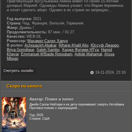
Практикующая мусульманка Амина живет со своей 15-летней
дочерью Марией. Однажды Амина узнает, что Мария беременна
и хочет сделать аборт. Однако в их стране он запрещен....
Год выпуска:
2021
Страна:
Чад, Франция, Бельгия, Германия
Жанр:
Драмы / .
Продолжительность:
87 мин. / 01:27
Качество:
WEB-DL
Режиссер:
Махамат-Салех Харун
В ролях:
Achouackh Abakar
,
Rihane Khalil Alio
,
Юссуф Джаоро
,
Briya Gomdigue
,
Saleh Sambo
,
Хадже Фатиме Н'Гуа
,
Hamid
Khayar
,
Emmanuel M'Baide Rotoubam
,
Adjidé Mahamat
,
Aïssa
Mbogo
19-11-2024, 23:18
Скоро на киного
Аватар: Пламя и пепел
Джейк Салли Нейтири и их дети переживают смерть Нетейама
Противостояние с корпорацией...
Год: 2025
Страна: США