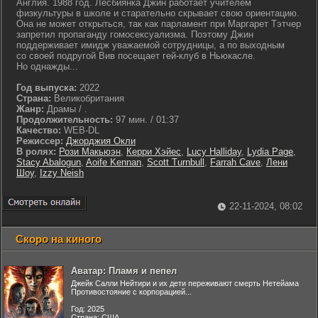
Англия. 1988 год. Лесбиянка Джин работает учителем
физкультуры в школе и старательно скрывает свою ориентацию.
Она не может открыться, так как парламент при Маргарет Тэтчер
запретил пропаганду гомосексуализма. Поэтому Джин
поддерживает имидж уважаемой сотрудницы, а по выходным
со своей подругой Вив посещает гей-клуб в Ньюкасле.
Но однажды...
Год выпуска:
2022
Страна:
Великобритания
Жанр:
Драмы / .
Продолжительность:
97 мин. / 01:37
Качество:
WEB-DL
Режиссер:
Джорджия Окли
В ролях:
Рози Макьюэн
,
Керри Хэйес
,
Lucy Halliday
,
Lydia Page
,
Stacy Abalogun
,
Aoife Kennan
,
Scott Turnbull
,
Farrah Cave
,
Лени
Шоу
,
Izzy Neish
22-11-2024, 08:02
Скоро на киного
Аватар: Пламя и пепел
Джейк Салли Нейтири и их дети переживают смерть Нетейама
Противостояние с корпорацией...
Год: 2025
Страна: США