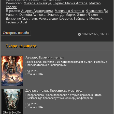
Режиссер:
Микеле Альаикуе
,
Энрико Мария Артале
,
Маттео
Ровере
В ролях:
Андреа Арканджели
,
Марианна Фонтана
,
Франческо Ди
Наполи
,
Demetra Avincola
,
Эмилио Де Марки
,
Simon Rizzoni
,
Джузеппе Скиллачи
,
Алессандро Кремона
,
Габриэль Монтези
,
Federico Diust
10-11-2022, 16:08
Скоро на киного
Аватар: Пламя и пепел
Джейк Салли Нейтири и их дети переживают смерть Нетейама
Противостояние с корпорацией...
Год: 2025
Страна: США
Достать ножи: Проснись, мертвец
Преподобного Джада переводят в старую церковь в штате
НьюЙорк где проповедует монсеньор Джефферсон...
Год: 2025
Страна: США