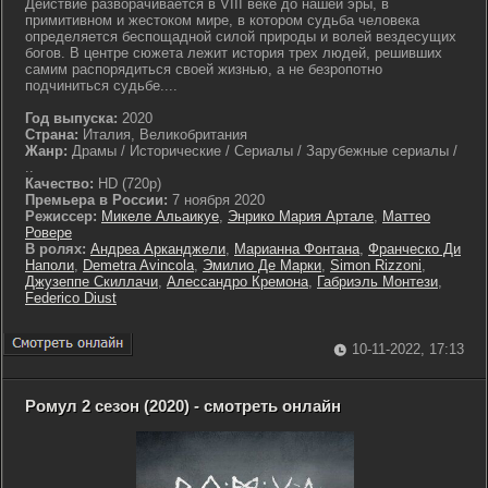
Действие разворачивается в VIII веке до нашей эры, в
примитивном и жестоком мире, в котором судьба человека
определяется беспощадной силой природы и волей вездесущих
богов. В центре сюжета лежит история трех людей, решивших
самим распорядиться своей жизнью, а не безропотно
подчиниться судьбе....
Год выпуска:
2020
Страна:
Италия, Великобритания
Жанр:
Драмы / Исторические / Сериалы / Зарубежные сериалы /
..
Качество:
HD (720p)
Премьера в России:
7 ноября 2020
Режиссер:
Микеле Альаикуе
,
Энрико Мария Артале
,
Маттео
Ровере
В ролях:
Андреа Арканджели
,
Марианна Фонтана
,
Франческо Ди
Наполи
,
Demetra Avincola
,
Эмилио Де Марки
,
Simon Rizzoni
,
Джузеппе Скиллачи
,
Алессандро Кремона
,
Габриэль Монтези
,
Federico Diust
10-11-2022, 17:13
Ромул 2 сезон (2020) - смотреть онлайн