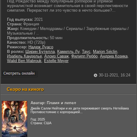
Под Рождество между популярным рэппером и упрямой
журналисткой возникает сомнительная в своей перспективности
симпатия. Перерастет ли это чувство в нечто большее?...
Год выпуска:
2021
Страна:
Франция
Жанр:
Комедии / Мелодрамы / Сериалы / Зарубежные сериалы /
Музыкальные / ..
Продолжительность:
50 мин
Качество:
HD (720p)
Режиссер:
Надеж Луасо
В ролях:
Ширин Бутелла
,
Камилль Лу
,
Tayc
,
Marion Séclin
,
Изабель Канделье
,
Алоиз Саваж
,
Филипп Реббо
,
Андриа Козика
,
Walid Ben Mabrouk
,
Estelle Meyer
30-11-2021, 16:24
Скоро на киного
Аватар: Пламя и пепел
Джейк Салли Нейтири и их дети переживают смерть Нетейама
Противостояние с корпорацией...
Год: 2025
Страна: США