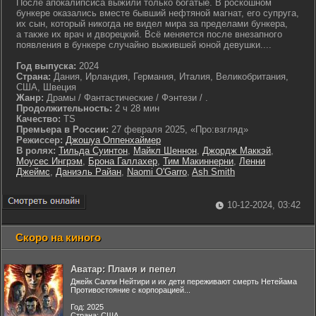
После апокалипсиса выжили только богатые. В роскошном
бункере оказались вместе бывший нефтяной магнат, его супруга,
их сын, который никогда не видел мира за пределами бункера,
а также их врач и дворецкий. Всё меняется после внезапного
появления в бункере случайно выжившей юной девушки....
Год выпуска:
2024
Страна:
Дания, Ирландия, Германия, Италия, Великобритания,
США, Швеция
Жанр:
Драмы / Фантастические / Фэнтези / .
Продолжительность:
2 ч 28 мин
Качество:
TS
Премьера в России:
27 февраля 2025, «Про:взгляд»
Режиссер:
Джошуа Оппенхаймер
В ролях:
Тильда Суинтон
,
Майкл Шеннон
,
Джордж Маккэй
,
Моусес Ингрэм
,
Брона Галлахер
,
Тим Макиннерни
,
Ленни
Джеймс
,
Даниэль Райан
,
Naomi O'Garro
,
Ash Smith
10-12-2024, 03:42
Скоро на киного
Аватар: Пламя и пепел
Джейк Салли Нейтири и их дети переживают смерть Нетейама
Противостояние с корпорацией...
Год: 2025
Страна: США