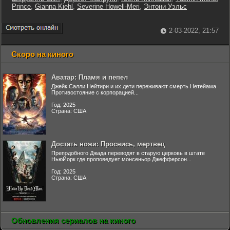
Prince
,
Gianna Kiehl
,
Severine Howell-Meri
,
Энтони Уэльс
2-03-2022, 21:57
Скоро на киного
Аватар: Пламя и пепел
Джейк Салли Нейтири и их дети переживают смерть Нетейама
Противостояние с корпорацией...
Год: 2025
Страна: США
Достать ножи: Проснись, мертвец
Преподобного Джада переводят в старую церковь в штате
НьюЙорк где проповедует монсеньор Джефферсон...
Год: 2025
Страна: США
Обновления сериалов на киного