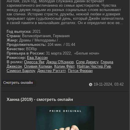
Англия, 1924 год. Молодая служанка Джейн встречает
харизматичного англичанина из семьи аристократов. Чувства
между двумя людьми из разных социальных слоев вспыхивают
как спички. Историю страсти, дружбы, нежной любви и доверия
прерывает один судьбоносный день, который Джейн запечатлела
в своей памяти в мельчайших деталях. Он и определил всю ее...
Год выпуска:
2021
Страна:
Великобритания, Германия
Жанр:
Драмы / Мелодрамы / .
Продолжительность:
104 мин. / 01:44
Качество:
BDRip
Премьера в России:
31 марта 2022, «Белые ночи»
Режиссер:
Ева Хассон
В ролях:
Одесса Янг
,
Джош О'Коннор
,
Сопе Дирису
,
Гленда
Джексон
,
Оливия Колман
,
Колин Фёрт
,
Нэйтан Честер Рив
,
Сэмюэл Барлоу
,
Декстер Рэггэтт
,
Пэтси Ферран
19-11-2024, 03:42
Ханна (2019) - смотреть онлайн