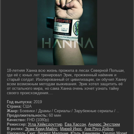
18-летняя Ханна всю жизнь прожила в лесах Северной Польши,
где её с юных лет тренировал Эрик, прожженный наёмник и
старый солдат. Изолированный от цивилизации, он обучил Ханну
всем возможным методам выживания. Эрик хотел защитить её
от остального мира, но сама Ханна очень хочет узнать тайну
своего происхождения....
Год выпуска:
2019
Страна:
США
Жанр:
Боевики / Драмы / Сериалы / Зарубежные сериалы / ..
Продолжительность:
60 мин
Качество:
FHD (1080p)
Режиссер:
Угла Хёйксдоуттир
,
Ева Хассон
,
Андерс Энгстрем
В ролях:
Эсме Крид-Майлс
,
Мирей Инос
,
Ане Роуз Дэйли
,
Шеррелль Скит
,
Дермот Малруни
,
Юэль Киннаман
,
Yasmin Monet