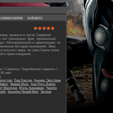
комментариям
алфавиту
жизнь прожила в лесах Северной
х лет тренировал Эрик, прожженный
дат. Изолированный от цивилизации, он
озможным методам выживания. Эрик
 остального мира, но сама Ханна очень
оего происхождения....
ы / Сериалы / Зарубежные сериалы / ..
60 мин
)
сдоуттир
,
Ева Хассон
,
Андерс Энгстрем
Майлс
,
Мирей Инос
,
Ане Роуз Дэйли
,
от Малруни
,
Юэль Киннаман
,
Yasmin
iehl
,
Severine Howell-Meri
,
Энтони