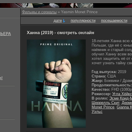
Фильмы и сериалы
» Yasmin Monet Prince
дате
популярности
посещаемости
Ханна (2019) - смотреть онлайн
МЬЕРА
18-летняя Ханна всю 
Польши, где её с юны
наёмник и старый сол
обучил Ханну всем в
хотел защитить её от
хочет узнать тайну св
Год выпуска:
2019
Страна:
США
д!
Жанр:
Боевики / Драм
Продолжительность:
Качество:
FHD (1080p
Режиссер:
Угла Хёйк
В ролях:
Эсме Крид-
Шеррелль Скит
,
Дерм
Monet Prince
,
Gianna K
Уэльс