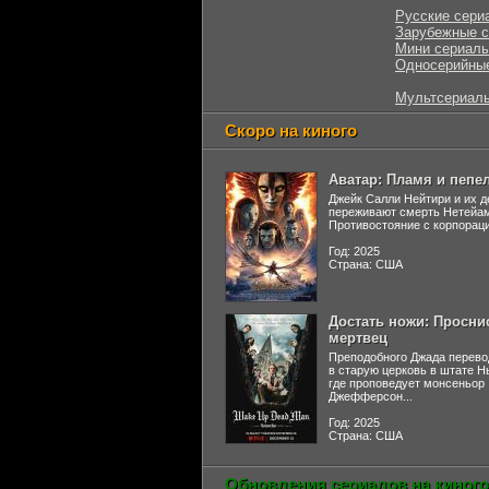
Русские сери
Зарубежные 
Мини сериал
Односерийны
Мультсериал
Скоро на киного
Аватар: Пламя и пепе
Джейк Салли Нейтири и их д
переживают смерть Нетейа
Противостояние с корпораци
Год: 2025
Страна: США
Достать ножи: Просни
мертвец
Преподобного Джада перево
в старую церковь в штате 
где проповедует монсеньор
Джефферсон...
Год: 2025
Страна: США
Обновления сериалов на киного