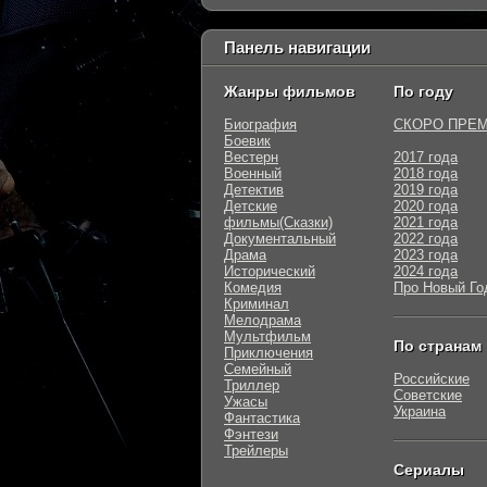
Панель навигации
Жанры фильмов
По году
Биография
СКОРО ПРЕ
Боевик
Вестерн
2017 года
Военный
2018 года
Детектив
2019 года
Детские
2020 года
фильмы(Сказки)
2021 года
Документальный
2022 года
Драма
2023 года
Исторический
2024 года
Комедия
Про Новый Го
Криминал
Мелодрама
Мультфильм
По странам
Приключения
Семейный
Российские
Триллер
Советские
Ужасы
Украина
Фантастика
Фэнтези
Трейлеры
Сериалы