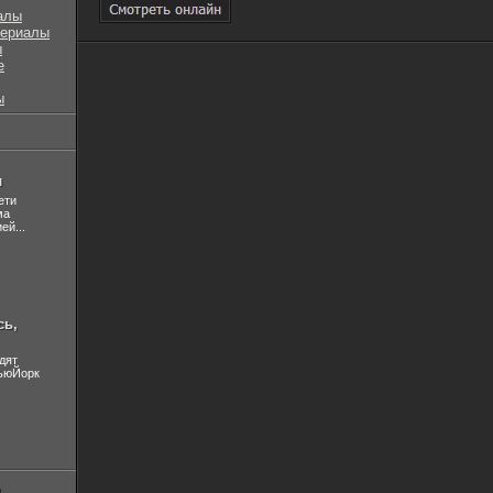
алы
сериалы
ы
е
ы
л
ети
ма
ей...
сь,
дят
НьюЙорк