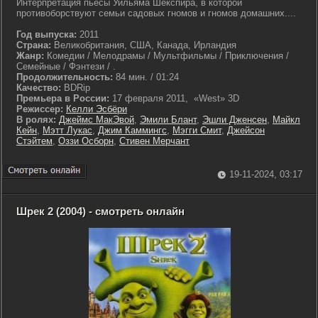
Интерпретация пьесы Уильяма Шекспира, в которой
противоборствуют семьи садовых гномов и гномов домашних....
Год выпуска:
2011
Страна:
Великобритания, США, Канада, Ирландия
Жанр:
Комедии / Мелодрамы / Мультфильмы / Приключения /
Семейные / Фэнтези / .
Продолжительность:
84 мин. / 01:24
Качество:
BDRip
Премьера в России:
17 февраля 2011, «West» 3D
Режиссер:
Келли Эсбёри
В ролях:
Джеймс МакЭвой
,
Эмили Блант
,
Эшли Дженсен
,
Майкл
Кейн
,
Мэтт Лукас
,
Джим Каммингс
,
Мэгги Смит
,
Джейсон
Стэйтем
,
Оззи Осборн
,
Стивен Мерчант
19-11-2024, 03:17
Шрек 2 (2004) - смотреть онлайн