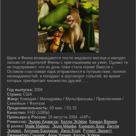
Шрэк и Фиона возвращаются после медового месяца и находят
письмо от родителей Фионы с приглашением на ужин. Однако те
не подозревают, что их дочь тоже стала огром! Вместе с
Осликом счастливая пара отправляется в путешествие, полное
неожиданностей, и попадает в круговорот событий, во время
которых приобретает множество друзей......
Год выпуска:
2004
Страна:
США
Жанр:
Комедии / Мелодрамы / Мультфильмы / Приключения /
Семейные / Фэнтези
Продолжительность:
93 мин. / 01:33
Качество:
FHD (1080p)
Премьера в России:
19 августа 2004, «UIP»
Режиссер:
Эндрю Адамсон
,
Келли Эсбёри
,
Конрад Вернон
В ролях:
Майк Майерс
,
Эдди Мёрфи
,
Кэмерон Диаз
,
Джули
Эндрюс
,
Антонио Бандерас
,
Джон Клиз
,
Руперт Эверетт
,
Дженнифер Сондерс
,
Арон Уорнер
,
Келли Эсбёри