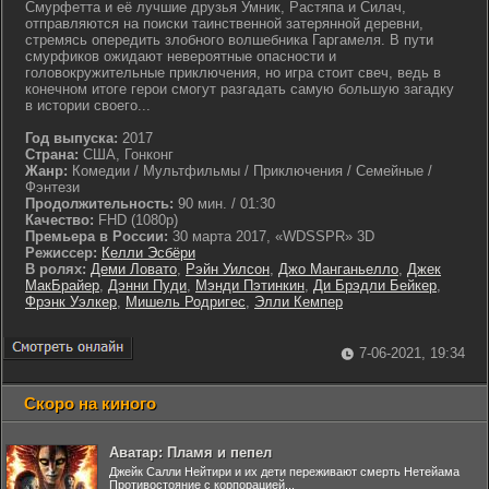
Смурфетта и её лучшие друзья Умник, Растяпа и Силач,
отправляются на поиски таинственной затерянной деревни,
стремясь опередить злобного волшебника Гаргамеля. В пути
смурфиков ожидают невероятные опасности и
головокружительные приключения, но игра стоит свеч, ведь в
конечном итоге герои смогут разгадать самую большую загадку
в истории своего...
Год выпуска:
2017
Страна:
США, Гонконг
Жанр:
Комедии / Мультфильмы / Приключения / Семейные /
Фэнтези
Продолжительность:
90 мин. / 01:30
Качество:
FHD (1080p)
Премьера в России:
30 марта 2017, «WDSSPR» 3D
Режиссер:
Келли Эсбёри
В ролях:
Деми Ловато
,
Рэйн Уилсон
,
Джо Манганьелло
,
Джек
МакБрайер
,
Дэнни Пуди
,
Мэнди Пэтинкин
,
Ди Брэдли Бейкер
,
Фрэнк Уэлкер
,
Мишель Родригес
,
Элли Кемпер
7-06-2021, 19:34
Скоро на киного
Аватар: Пламя и пепел
Джейк Салли Нейтири и их дети переживают смерть Нетейама
Противостояние с корпорацией...