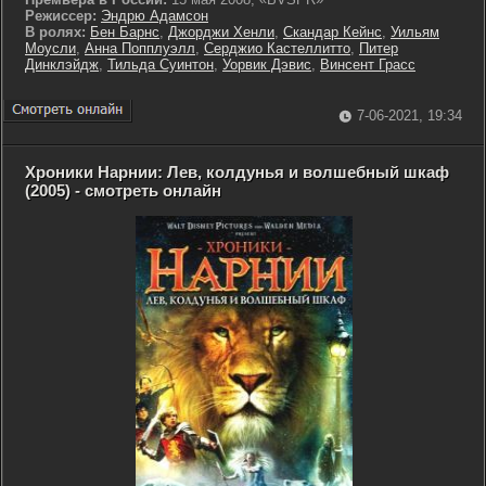
Режиссер:
Эндрю Адамсон
В ролях:
Бен Барнс
,
Джорджи Хенли
,
Скандар Кейнс
,
Уильям
Моусли
,
Анна Попплуэлл
,
Серджио Кастеллитто
,
Питер
Динклэйдж
,
Тильда Суинтон
,
Уорвик Дэвис
,
Винсент Грасс
7-06-2021, 19:34
Хроники Нарнии: Лев, колдунья и волшебный шкаф
(2005) - смотреть онлайн