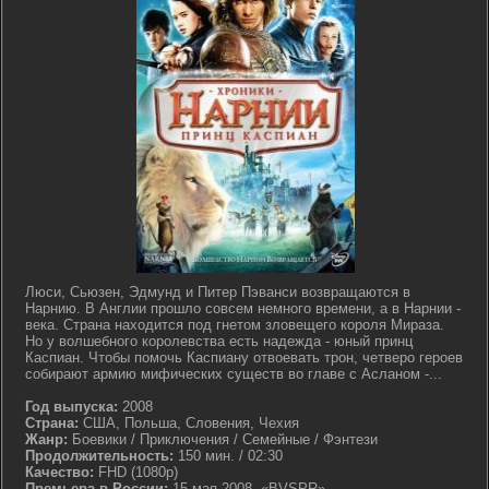
Люси, Сьюзен, Эдмунд и Питер Пэванси возвращаются в
Нарнию. В Англии прошло совсем немного времени, а в Нарнии -
века. Страна находится под гнетом зловещего короля Мираза.
Но у волшебного королевства есть надежда - юный принц
Каспиан. Чтобы помочь Каспиану отвоевать трон, четверо героев
собирают армию мифических существ во главе с Асланом -...
Год выпуска:
2008
Страна:
США, Польша, Словения, Чехия
Жанр:
Боевики / Приключения / Семейные / Фэнтези
Продолжительность:
150 мин. / 02:30
Качество:
FHD (1080p)
Премьера в России:
15 мая 2008, «BVSPR»