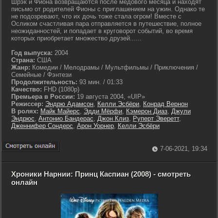
Шрэк и Фиона возвращаются после медового месяца и находят
письмо от родителей Фионы с приглашением на ужин. Однако те
не подозревают, что их дочь тоже стала огром! Вместе с
Осликом счастливая пара отправляется в путешествие, полное
неожиданностей, и попадает в круговорот событий, во время
которых приобретает множество друзей......
Год выпуска:
2004
Страна:
США
Жанр:
Комедии / Мелодрамы / Мультфильмы / Приключения /
Семейные / Фэнтези
Продолжительность:
93 мин. / 01:33
Качество:
FHD (1080p)
Премьера в России:
19 августа 2004, «UIP»
Режиссер:
Эндрю Адамсон
,
Келли Эсбёри
,
Конрад Вернон
В ролях:
Майк Майерс
,
Эдди Мёрфи
,
Кэмерон Диаз
,
Джули
Эндрюс
,
Антонио Бандерас
,
Джон Клиз
,
Руперт Эверетт
,
Дженнифер Сондерс
,
Арон Уорнер
,
Келли Эсбёри
7-06-2021, 19:34
Хроники Нарнии: Принц Каспиан (2008) - смотреть
онлайн