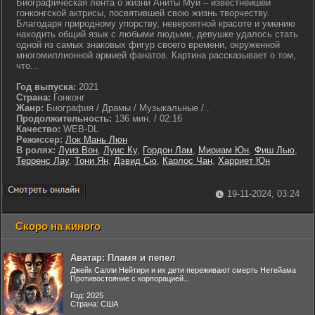
Биографическая лента о жизни Аниты Муи – известнейшей
гонконгской актрисы, посвятившей свою жизнь творчеству.
Благодаря природному упорству, невероятной красоте и умению
находить общий язык с любыми людьми, девушке удалось стать
одной из самых знаковых фигур своего времени, окруженной
многомиллионной армией фанатов. Картина рассказывает о том,
что...
Год выпуска:
2021
Страна:
Гонконг
Жанр:
Биография / Драмы / Музыкальные / .
Продолжительность:
136 мин. / 02:16
Качество:
WEB-DL
Режиссер:
Лок Мань Люн
В ролях:
Луиз Вон
,
Луис Ку
,
Гордон Лам
,
Мириам Юн
,
Фиш Лью
,
Терренс Лау
,
Тони Ян
,
Дэвид Сю
,
Карлос Чан
,
Харриет Юн
19-11-2024, 03:24
Скоро на киного
Аватар: Пламя и пепел
Джейк Салли Нейтири и их дети переживают смерть Нетейама
Противостояние с корпорацией...
Год: 2025
Страна: США