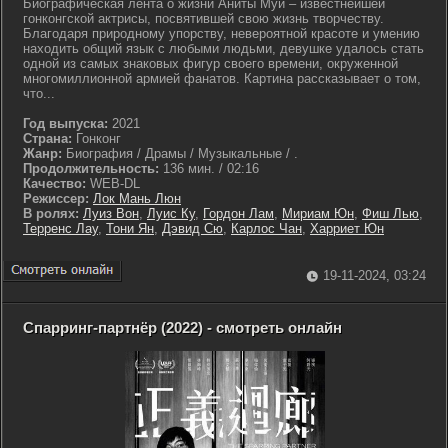
Биографическая лента о жизни Аниты Муи – известнейшей
гонконгской актрисы, посвятившей свою жизнь творчеству.
Благодаря природному упорству, невероятной красоте и умению
находить общий язык с любыми людьми, девушке удалось стать
одной из самых знаковых фигур своего времени, окруженной
многомиллионной армией фанатов. Картина рассказывает о том,
что...
Год выпуска:
2021
Страна:
Гонконг
Жанр:
Биография / Драмы / Музыкальные / .
Продолжительность:
136 мин. / 02:16
Качество:
WEB-DL
Режиссер:
Лок Мань Люн
В ролях:
Луиз Вон
,
Луис Ку
,
Гордон Лам
,
Мириам Юн
,
Фиш Лью
,
Терренс Лау
,
Тони Ян
,
Дэвид Сю
,
Карлос Чан
,
Харриет Юн
19-11-2024, 03:24
Спарринг-партнёр (2022) - смотреть онлайн