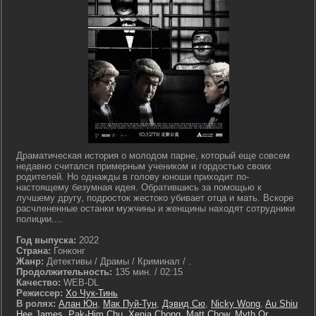
Драматическая история о молодом парне, который еще совсем
недавно считался примерным учеником и гордостью своих
родителей. Но однажды в голову юноши приходит по-
настоящему безумная идея. Обратившись за помощью к
лучшему другу, подросток жестоко убивает отца и мать. Вскоре
расчлененные останки мужчины и женщины находят сотрудники
полиции....
Год выпуска:
2022
Страна:
Гонконг
Жанр:
Детективы / Драмы / Криминал / .
Продолжительность:
135 мин. / 02:15
Качество:
WEB-DL
Режиссер:
Хо Чук-Тинь
В ролях:
Алан Юн
,
Мак Пуй-Тун
,
Дэвид Сю
,
Nicky Wong
,
Au Shiu
Hee James
,
Pak-Him Chu
,
Xenia Chong
,
Matt Chow
,
Myth Or
,