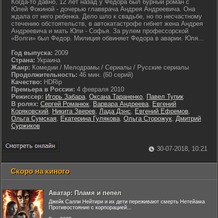
Когда-то давно, 12 лет назад у Федора был бурный роман с
Юлей Фокиной - дочерью главврача Андрея Андреевича. Она
ждала от него ребенка. Дело шло к свадьбе, но по несчастному
стечению обстоятельств, в автокатастрофе гибнет жена Андрея
Андреевича и мать Юли - Софья. За рулем профессорской
«Волги» был Федор. Милиция обвиняет Федора в аварии. Юля...
Год выпуска:
2009
Страна:
Украина
Жанр:
Комедии / Мелодрамы / Сериалы / Русские сериалы
Продолжительность:
46 мин. (60 серий)
Качество:
HDRip
Премьера в России:
4 февраля 2010
Режиссер:
Игорь Забара
,
Оксана Тараненко
,
Павел Тупик
В ролях:
Сергей Романюк
,
Варвара Андреева
,
Евгений
Коряковский
,
Никита Зверев
,
Лада Дэнс
,
Евгений Ефремов
,
Ольга Сумская
,
Екатерина Гулякова
,
Ольга Сторожук
,
Дмитрий
Суржиков
30-07-2018, 10:21
Скоро на киного
Аватар: Пламя и пепел
Джейк Салли Нейтири и их дети переживают смерть Нетейама
Противостояние с корпорацией...