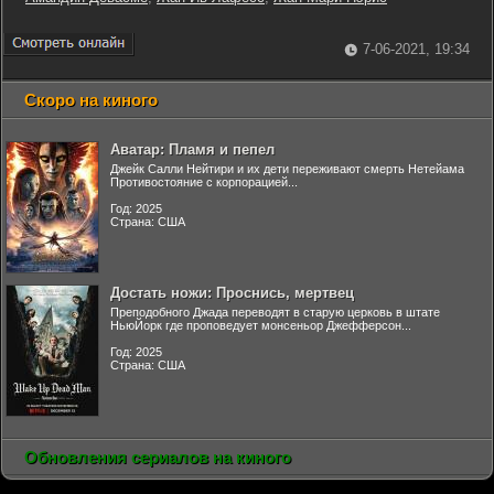
7-06-2021, 19:34
Скоро на киного
Аватар: Пламя и пепел
Джейк Салли Нейтири и их дети переживают смерть Нетейама
Противостояние с корпорацией...
Год: 2025
Страна: США
Достать ножи: Проснись, мертвец
Преподобного Джада переводят в старую церковь в штате
НьюЙорк где проповедует монсеньор Джефферсон...
Год: 2025
Страна: США
Обновления сериалов на киного