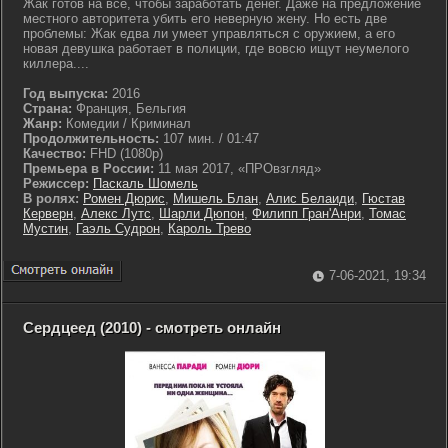
Жак готов на всё, чтобы заработать денег. Даже на предложение
местного авторитета убить его неверную жену. Но есть две
проблемы: Жак едва ли умеет управляться с оружием, а его
новая девушка работает в полиции, где вовсю ищут неумелого
киллера....
Год выпуска:
2016
Страна:
Франция, Бельгия
Жанр:
Комедии / Криминал
Продолжительность:
107 мин. / 01:47
Качество:
FHD (1080p)
Премьера в России:
11 мая 2017, «ПРОвзгляд»
Режиссер:
Паскаль Шомель
В ролях:
Ромен Дюрис
,
Мишель Блан
,
Алис Белаиди
,
Гюстав
Керверн
,
Алекс Лутс
,
Шарли Дюпон
,
Филипп Гран'Анри
,
Томас
Мустин
,
Гаэль Судрон
,
Кароль Трево
7-06-2021, 19:34
Сердцеед (2010) - смотреть онлайн