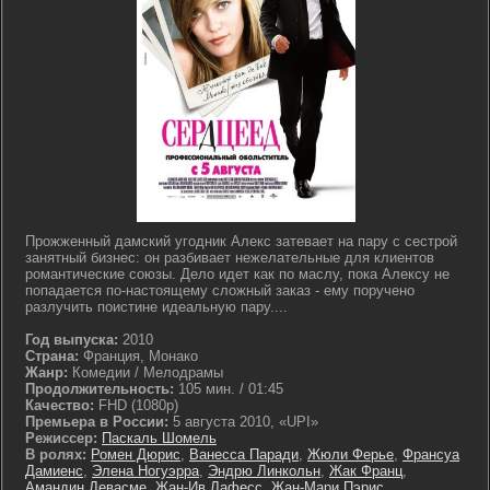
Прожженный дамский угодник Алекс затевает на пару с сестрой
занятный бизнес: он разбивает нежелательные для клиентов
романтические союзы. Дело идет как по маслу, пока Алексу не
попадается по-настоящему сложный заказ - ему поручено
разлучить поистине идеальную пару....
Год выпуска:
2010
Страна:
Франция, Монако
Жанр:
Комедии / Мелодрамы
Продолжительность:
105 мин. / 01:45
Качество:
FHD (1080p)
Премьера в России:
5 августа 2010, «UPI»
Режиссер:
Паскаль Шомель
В ролях:
Ромен Дюрис
,
Ванесса Паради
,
Жюли Ферье
,
Франсуа
Дамиенс
,
Элена Ногуэрра
,
Эндрю Линкольн
,
Жак Франц
,
Амандин Девасме
,
Жан-Ив Лафесс
,
Жан-Мари Пэрис