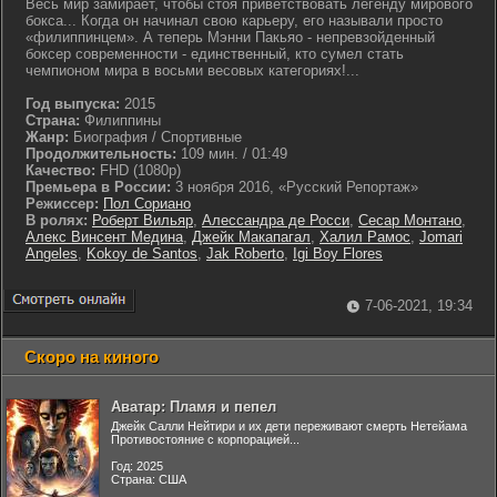
Весь мир замирает, чтобы стоя приветствовать легенду мирового
бокса... Когда он начинал свою карьеру, его называли просто
«филиппинцем». А теперь Мэнни Пакьяо - непревзойденный
боксер современности - единственный, кто сумел стать
чемпионом мира в восьми весовых категориях!...
Год выпуска:
2015
Страна:
Филиппины
Жанр:
Биография / Спортивные
Продолжительность:
109 мин. / 01:49
Качество:
FHD (1080p)
Премьера в России:
3 ноября 2016, «Русский Репортаж»
Режиссер:
Пол Сориано
В ролях:
Роберт Вильяр
,
Алессандра де Росси
,
Сесар Монтано
,
Алекс Винсент Медина
,
Джейк Макапагал
,
Халил Рамос
,
Jomari
Angeles
,
Kokoy de Santos
,
Jak Roberto
,
Igi Boy Flores
7-06-2021, 19:34
Скоро на киного
Аватар: Пламя и пепел
Джейк Салли Нейтири и их дети переживают смерть Нетейама
Противостояние с корпорацией...
Год: 2025
Страна: США