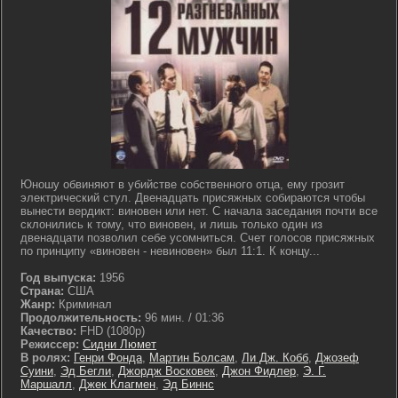
Юношу обвиняют в убийстве собственного отца, ему грозит
электрический стул. Двенадцать присяжных собираются чтобы
вынести вердикт: виновен или нет. С начала заседания почти все
склонились к тому, что виновен, и лишь только один из
двенадцати позволил себе усомниться. Счет голосов присяжных
по принципу «виновен - невиновен» был 11:1. К концу...
Год выпуска:
1956
Страна:
США
Жанр:
Криминал
Продолжительность:
96 мин. / 01:36
Качество:
FHD (1080p)
Режиссер:
Сидни Люмет
В ролях:
Генри Фонда
,
Мартин Болсам
,
Ли Дж. Кобб
,
Джозеф
Суини
,
Эд Бегли
,
Джордж Восковек
,
Джон Фидлер
,
Э. Г.
Маршалл
,
Джек Клагмен
,
Эд Биннс