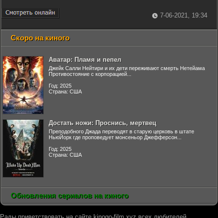
7-06-2021, 19:34
Скоро на киного
Аватар: Пламя и пепел
Джейк Салли Нейтири и их дети переживают смерть Нетейама
Противостояние с корпорацией...
Год: 2025
Страна: США
Достать ножи: Проснись, мертвец
Преподобного Джада переводят в старую церковь в штате
НьюЙорк где проповедует монсеньор Джефферсон...
Год: 2025
Страна: США
Обновления сериалов на киного
Рады приветствовать на сайте kinogo-film.xyz всех любителей