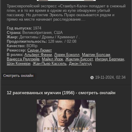
Трансевропейский экспресс «Стамбул-Кале» попадает в снежный
плен, и в то же время в одном из купе обнаружен убитый
пассажир. Но детектив Эркюль Пуаро оказывается рядом и
прямо на месте начинает расследование....
Год выпуска:
1974
Страна:
Великобритания, США
Жанр:
Детективы / Драмы / Криминал / .
Продолжительность:
128 мин. / 02:08
Качество:
BDRip
Режиссер:
Сидни Люмет
В ролях:
Альберт Финни
,
Лорен Бэколл
,
Мартин Болсам
,
Ванесса Редгрейв
,
Майкл Йорк
,
Жаклин Биссет
,
Ингрид Бергман
,
Шон Коннери
,
Жан-Пьер Кассель
,
Джон Гилгуд
19-11-2024, 02:34
12 разгневанных мужчин (1956) - смотреть онлайн