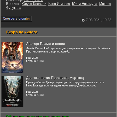
В ролях:
Юсукэ Кобаяси
,
Кана Итиносэ
,
Юити Накамура
,
Макото
Фурукава
7-06-2021, 19:33
Скоро на киного
Аватар: Пламя и пепел
Джейк Салли Нейтири и их дети переживают смерть Нетейама
Противостояние с корпорацией...
Год: 2025
Страна: США
Достать ножи: Проснись, мертвец
Преподобного Джада переводят в старую церковь в штате
НьюЙорк где проповедует монсеньор Джефферсон...
Год: 2025
Страна: США
Обновления сериалов на киного