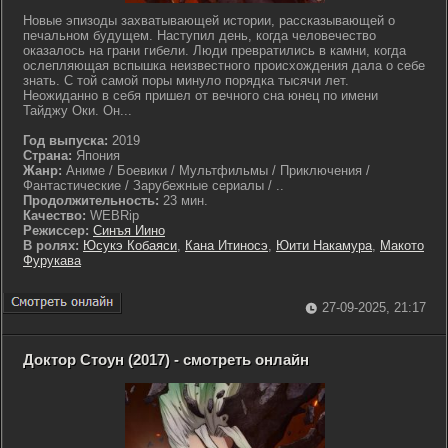
Новые эпизоды захватывающей истории, рассказывающей о
печальном будущем. Наступил день, когда человечество
оказалось на грани гибели. Люди превратились в камни, когда
ослепляющая вспышка неизвестного происхождения дала о себе
знать. С той самой поры минуло порядка тысячи лет.
Неожиданно в себя пришел от вечного сна юнец по имени
Тайджу Оки. Он...
Год выпуска:
2019
Страна:
Япония
Жанр:
Аниме / Боевики / Мультфильмы / Приключения /
Фантастические / Зарубежные сериалы / ..
Продолжительность:
23 мин.
Качество:
WEBRip
Режиссер:
Синъя Иино
В ролях:
Юсукэ Кобаяси
,
Кана Итиносэ
,
Юити Накамура
,
Макото
Фурукава
27-09-2025, 21:17
Доктор Стоун (2017) - смотреть онлайн