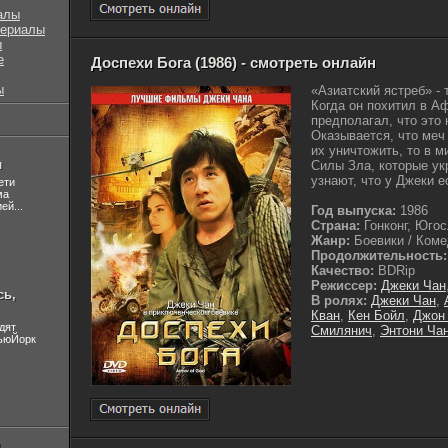
алы
сериалы
ы
е
Доспехи Бога (1986) - смотреть онлайн
ы
«Азиатский ястреб» - 
Когда он похитил в А
предполагал, что это
Оказывается, что меч 
их уничтожить, то в м
л
Силы Зла, которые ук
узнают, что у Джеки ес
ети
ма
ей...
Год выпуска:
1986
Страна:
Гонконг, Юго
Жанр:
Боевики / Коме
Продолжительность:
Качество:
BDRip
Режиссер:
Джеки Чан
сь,
В ролях:
Джеки Чан
,
Кван
,
Кен Бойл
,
Джон
дят
Смилянич
,
Энтони Ча
НьюЙорк