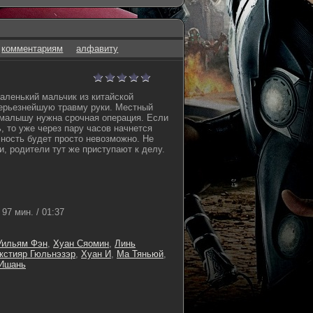
комментариям
алфавиту
маленький мальчик из китайской
ерьезнейшую травму руки. Местный
 малышу нужна срочная операция. Если
, то уже через пару часов начнется
чность будет просто невозможно. Не
и, родители тут же приступают к делу.
97 мин. / 01:37
Уильям Фэн
,
Хуан Сяомин
,
Линь
кстияр Гюльнэзэр
,
Хуан И
,
Ма Тяньюй
,
Ишань