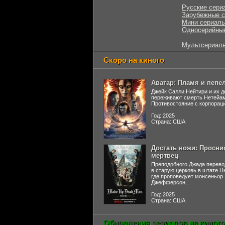
Русские сери
Зарубежные 
Мини сериал
Односерийны
Мультсериал
Скоро на киного
Аватар: Пламя и пепе
Джейк Салли Нейтири и их д
переживают смерть Нетейа
Противостояние с корпораци
Год: 2025
Страна: США
Достать ножи: Просни
мертвец
Преподобного Джада перево
в старую церковь в штате 
где проповедует монсеньор
Джефферсон...
Год: 2025
Страна: США
Обновления сериалов на киного