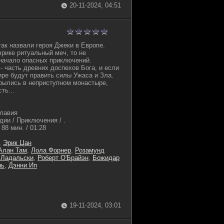
20-11-2024, 04:51
так назвали героя Джеки в Европе.
фрике ритуальный меч, то не
 начало опасных приключений.
- часть древних доспехов Бога, и если
ире будут править силы Ужаса и Зла.
рылись в неприступном монастыре,
ть...
славия
дии / Приключения / .
88 мин. / 01:28
,
Эрик Цан
Алан Там
,
Лола Форнер
,
Розамунд
 Ладальски
,
Роберт О'Брайэн
,
Божидар
нь
,
Дэнни Ип
19-11-2024, 03:01