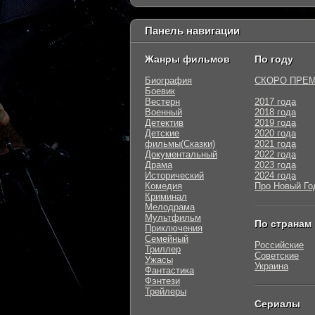
Панель навигации
Жанры фильмов
По году
Биография
СКОРО ПРЕ
Боевик
Вестерн
2017 года
Военный
2018 года
Детектив
2019 года
Детские
2020 года
фильмы(Сказки)
2021 года
Документальный
2022 года
Драма
2023 года
Исторический
2024 года
Комедия
Про Новый Го
Криминал
Мелодрама
Мультфильм
По странам
Приключения
Семейный
Российские
Триллер
Советские
Ужасы
Украина
Фантастика
Фэнтези
Трейлеры
Сериалы