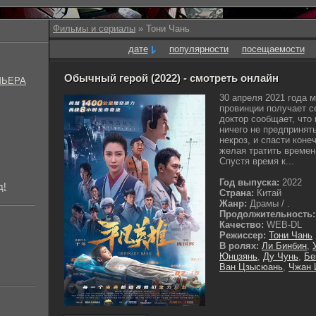
Фильмы и сериалы
» Тони Чань
дате
популярности
посещаемости
Обычный герой (2022) - смотреть онлайн
МЬЕРА
30 апреля 2021 года 
провинции получает с
доктор сообщает, что
ничего не предпринять
некроз, и спасти коне
желая тратить времен
Спустя время к...
Год выпуска:
2022
д!
Страна:
Китай
Жанр:
Драмы / .
Продолжительность:
Качество:
WEB-DL
Режиссер:
Тони Чань
В ролях:
Ли Бинбин
,
Юнцзянь
,
Ду Чунь
,
Бе
Ван Цзысюань
,
Чжан 