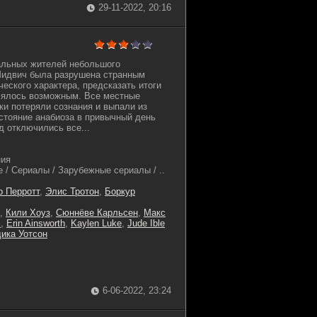
29-11-2022, 20:16
альных жителей небольшого
Мидвич была разрушена странным
еского характера, предсказать итоги
лялось возможным. Все местные
ки потеряли сознания и выпали из
остояние анабиоза в привычный день
д отключились все...
ния
 / Сериалы / Зарубежные сериалы / ..
 Перротт
,
Элис Тротон
,
Боркур
,
Кили Хоуз
,
Сюннёве Карльсен
,
Макс
с
,
Erin Ainsworth
,
Kaylen Luke
,
Jude Ible
ика Уотсон
6-06-2022, 23:24