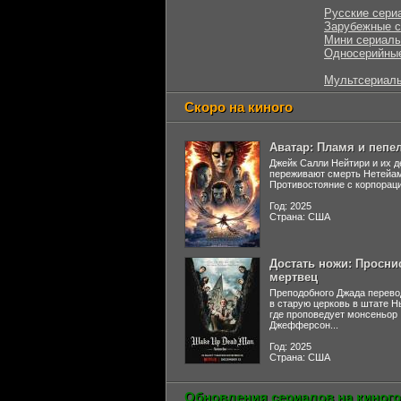
Русские сери
Зарубежные 
Мини сериал
Односерийны
Мультсериал
Скоро на киного
Аватар: Пламя и пепе
Джейк Салли Нейтири и их д
переживают смерть Нетейа
Противостояние с корпораци
Год: 2025
Страна: США
Достать ножи: Просни
мертвец
Преподобного Джада перево
в старую церковь в штате 
где проповедует монсеньор
Джефферсон...
Год: 2025
Страна: США
Обновления сериалов на киного