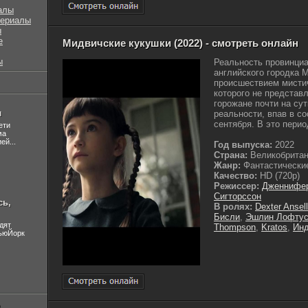
алы
сериалы
ы
е
Мидвичские кукушки (2022) - смотреть онлайн
ы
Реальность провинци
английского городка 
происшествием мистич
которого не представ
горожане почти на сут
л
реальности, впав в с
сентября. В это перио
ети
ма
ей...
Год выпуска:
2022
Страна:
Великобрита
Жанр:
Фантастические
Качество:
HD (720p)
Режиссер:
Дженнифер
Сигторссон
сь,
В ролях:
Dexter Ansell
Бисли
,
Эшлин Лофту
дят
Thompson
,
Kratos
,
Инд
НьюЙорк