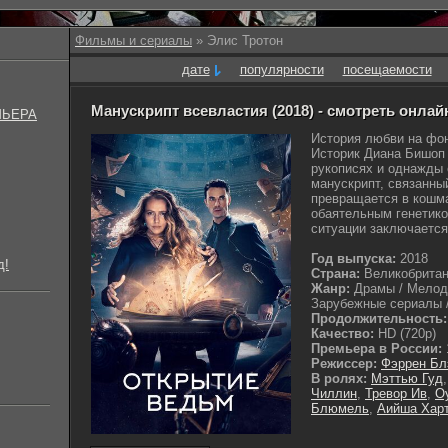
Фильмы и сериалы
» Элис Тротон
дате
популярности
посещаемости
Манускрипт всевластия (2018) - смотреть онлай
МЬЕРА
История любви на фо
Историк Диана Бишоп 
рукописях и однажды 
манускрипт, связанны
превращается в кошма
обаятельным генетик
ситуации заключается 
Год выпуска:
2018
д!
Страна:
Великобрита
Жанр:
Драмы / Мелодр
Зарубежные сериалы /
Продолжительность:
Качество:
HD (720p)
Премьера в России:
Режиссер:
Фэррен Бл
В ролях:
Мэттью Гуд
Чиллин
,
Тревор Ив
,
О
Блюмель
,
Аийша Хар