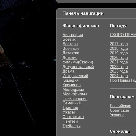
Панель навигации
Жанры фильмов
По году
Биография
СКОРО ПРЕ
Боевик
Вестерн
2017 года
Военный
2018 года
Детектив
2019 года
Детские
2020 года
фильмы(Сказки)
2021 года
Документальный
2022 года
Драма
2023 года
Исторический
2024 года
Комедия
Про Новый Го
Криминал
Мелодрама
Мультфильм
По странам
Приключения
Семейный
Российские
Триллер
Советские
Ужасы
Украина
Фантастика
Фэнтези
Трейлеры
Сериалы