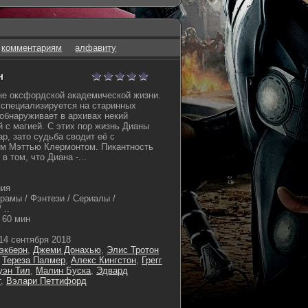
комментариям
алфавиту
н
не оксфордской академической жизни.
специализируется на старинных
обнаруживает в архивах некий
й с магией. С этих пор жизнь Дианы
р, зато судьба сводит её с
ом Мэттью Клермонтом. Пикантность
в том, что Диана -...
ния
амы / Фэнтези / Сериалы /
 ..
60 мин
14 сентября 2018
экберн
,
Джеми Донахью
,
Элис Тротон
,
Тереза Палмер
,
Алекс Кингстон
,
Грегг
уэн Тил
,
Малин Буска
,
Эдвард
т
,
Вэлари Петтифорд