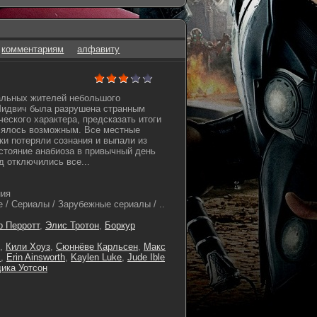
комментариям
алфавиту
альных жителей небольшого
Мидвич была разрушена странным
еского характера, предсказать итоги
лялось возможным. Все местные
ки потеряли сознания и выпали из
остояние анабиоза в привычный день
д отключились все...
ния
 / Сериалы / Зарубежные сериалы / ..
 Перротт
,
Элис Тротон
,
Боркур
,
Кили Хоуз
,
Сюннёве Карльсен
,
Макс
с
,
Erin Ainsworth
,
Kaylen Luke
,
Jude Ible
ика Уотсон