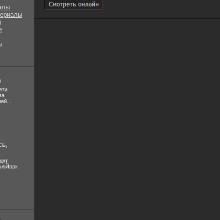
алы
сериалы
ы
е
ы
л
ети
ма
ей...
сь,
дят
НьюЙорк