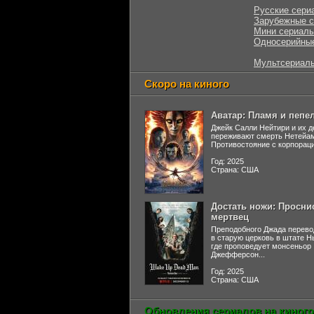
Русские сери
Зарубежные 
Мини сериал
Односерийны
Мультсериал
Скоро на киного
Аватар: Пламя и пепе
Джейк Салли Нейтири и их д
переживают смерть Нетейа
Противостояние с корпораци
Год: 2025
Страна: США
Достать ножи: Просни
мертвец
Преподобного Джада перево
в старую церковь в штате 
где проповедует монсеньор
Джефферсон...
Год: 2025
Страна: США
Обновления сериалов на киного