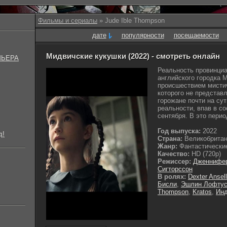
Фильмы и сериалы
» Jude Ible Thompson
дате
популярности
посещаемости
Мидвичские кукушки (2022) - смотреть онлайн
МЬЕРА
Реальность провинци
английского городка 
происшествием мистич
которого не представ
горожане почти на сут
реальности, впав в с
сентября. В это перио
Год выпуска:
2022
д!
Страна:
Великобрита
Жанр:
Фантастические
Качество:
HD (720p)
Режиссер:
Дженнифер
Сигторссон
В ролях:
Dexter Ansell
Бисли
,
Эшлин Лофту
Thompson
,
Kratos
,
Инд