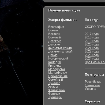
Панель навигации
Жанры фильмов
По году
Биография
СКОРО ПРЕ
Боевик
Вестерн
2017 года
Военный
2018 года
Детектив
2019 года
Детские
2020 года
фильмы(Сказки)
2021 года
Документальный
2022 года
Драма
2023 года
Исторический
2024 года
Комедия
Про Новый Го
Криминал
Мелодрама
Мультфильм
По странам
Приключения
Семейный
Российские
Триллер
Советские
Ужасы
Украина
Фантастика
Фэнтези
Трейлеры
Сериалы